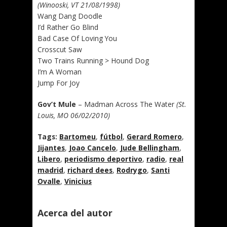
(Winooski, VT 21/08/1998)
Wang Dang Doodle
I’d Rather Go Blind
Bad Case Of Loving You
Crosscut Saw
Two Trains Running > Hound Dog
I’m A Woman
Jump For Joy
Gov’t Mule
– Madman Across The Water
(St.
Louis, MO 06/02/2010)
Tags:
Bartomeu
,
fútbol
,
Gerard Romero
,
Jijantes
,
Joao Cancelo
,
Jude Bellingham
,
Libero
,
periodismo deportivo
,
radio
,
real
madrid
,
richard dees
,
Rodrygo
,
Santi
Ovalle
,
Vinicius
Acerca del autor