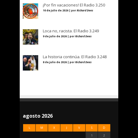
¡Por fin vacaciones! El Radio 3.250
10 de julio de 2026 | por
Richard Dees
Loca no, racista. El Radio 3.249
9 de julio de 2026 | por
Richard Dees
La historia continúa. El Radio 3.248
8 de julio de 2026 | por
Richard Dees
agosto 2026
L
M
X
J
V
S
D
1
2