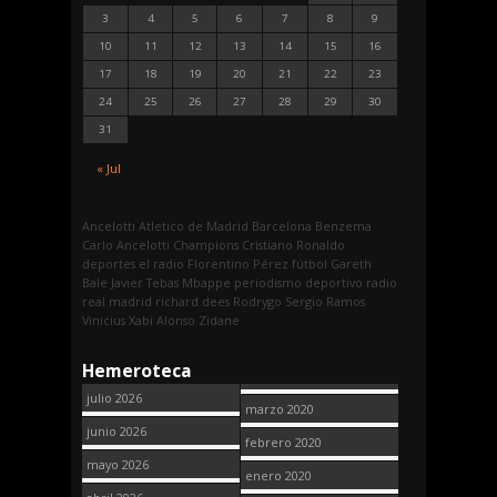
3
4
5
6
7
8
9
10
11
12
13
14
15
16
17
18
19
20
21
22
23
24
25
26
27
28
29
30
31
« Jul
Ancelotti
Atletico de Madrid
Barcelona
Benzema
Carlo Ancelotti
Champions
Cristiano Ronaldo
deportes
el radio
Florentino Pérez
fútbol
Gareth
Bale
Javier Tebas
Mbappe
periodismo deportivo
radio
real madrid
richard dees
Rodrygo
Sergio Ramos
Vinicius
Xabi Alonso
Zidane
Hemeroteca
julio 2026
marzo 2020
junio 2026
febrero 2020
mayo 2026
enero 2020