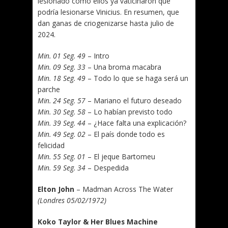
lesionado como ellos ya vaticinaron que
podría lesionarse Vinicius. En resumen, que
dan ganas de criogenizarse hasta julio de
2024.
Min. 01 Seg. 49
– Intro
Min. 09 Seg. 33
– Una broma macabra
Min. 18 Seg. 49
– Todo lo que se haga será un
parche
Min. 24 Seg. 57
– Mariano el futuro deseado
Min. 30 Seg. 58
– Lo habían previsto todo
Min. 39 Seg. 44
– ¿Hace falta una explicación?
Min. 49 Seg. 02
– El país donde todo es
felicidad
Min. 55 Seg. 01
– El jeque Bartomeu
Min. 59 Seg. 34
– Despedida
Elton John
– Madman Across The Water
(Londres 05/02/1972)
Koko Taylor & Her Blues Machine