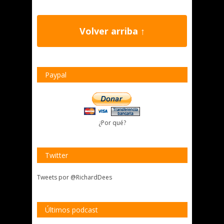
Volver arriba ↑
Paypal
¿Por qué?
Twitter
Tweets por @RichardDees
Últimos podcast