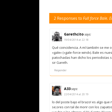
2 Responses to
Full force Bale. 
Garethcito
says:
19/04/2014 at 22:18
Qué coincidencia. A mí también se me oc
«gale» («gale-force wind»). Bale es nu
patochadas han dicho los periodistas sob
sir Gareth.
Responder
A33
says:
22/04/2014 at 20:19
lo del poste bajo el brazo! es algo que
se;ores con tal de morir con los zapat
y subir a los altaras al [{(«Santo»)}] so