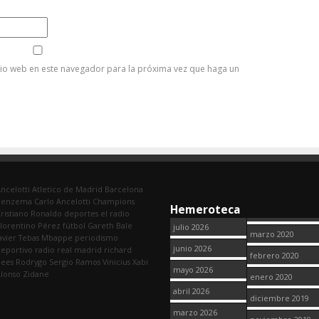
tio web en este navegador para la próxima vez que haga un
ncelotti
Atletico de Madrid
Barcelona
Benzema
Carlo Ancelotti
Champions
Hemeroteca
ristiano Ronaldo
deportes
el radio
lorentino Pérez
fútbol
Gareth Bale
julio 2026
marzo 2020
avier Tebas
Mbappe
periodismo
junio 2026
eportivo
radio
real madrid
richard
febrero 2020
dees
Rodrygo
Sergio Ramos
Vinicius
Xabi
mayo 2026
lonso
Zidane
enero 2020
abril 2026
diciembre 2019
marzo 2026