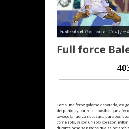
Publicado el
17 de abril de 2014 |
por R
Full force Bal
Como una feroz galerna desatada, así gal
del partido y parecía imposible que aún
tuviese la fuerza necesaria para bombea
corría solo, ni con un solo corazón, mill
durante ocho segundos que se hicieron et