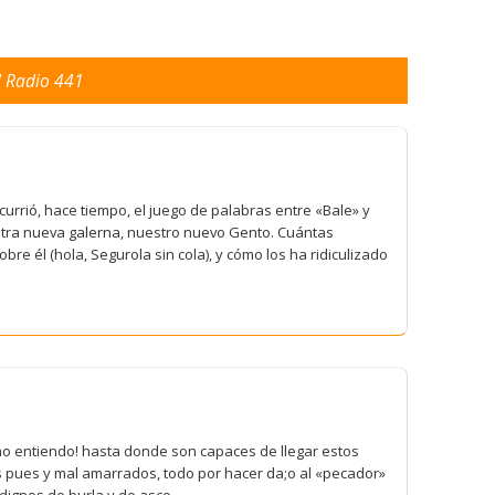
El Radio 441
urrió, hace tiempo, el juego de palabras entre «Bale» y
estra nueva galerna, nuestro nuevo Gento. Cuántas
re él (hola, Segurola sin cola), y cómo los ha ridiculizado
 no entiendo! hasta donde son capaces de llegar estos
os pues y mal amarrados, todo por hacer da;o al «pecador»
n dignos de burla y de asco.