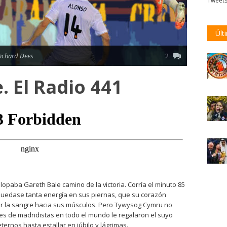
Tweet
Últ
ichard Dees
2
e. El Radio 441
opaba Gareth Bale camino de la victoria. Corría el minuto 85
 quedase tanta energía en sus piernas, que su corazón
r la sangre hacia sus músculos. Pero Tywysog Cymru no
ones de madridistas en todo el mundo le regalaron el suyo
ernos hasta estallar en júbilo y lágrimas.