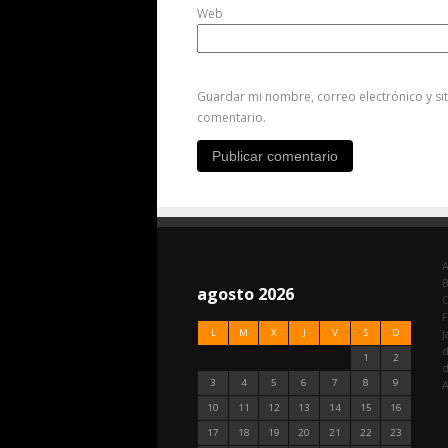
Web
Guardar mi nombre, correo electrónico y si
comentario.
A
agosto 2026
C
F
L
M
X
J
V
S
D
J
d
1
2
3
4
5
6
7
8
9
A
10
11
12
13
14
15
16
17
18
19
20
21
22
23