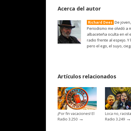
Acerca del autor
De joven,
Richard Dees
Periodismo me olvidó a m
albaceteña oculta en el 
radio frente al espejo. Y
pero el ego, el suyo, cie
Artículos relacionados
¡Por fin vacaciones! El
Loca no, racista
→
→
Radio 3.250
Radio 3.249