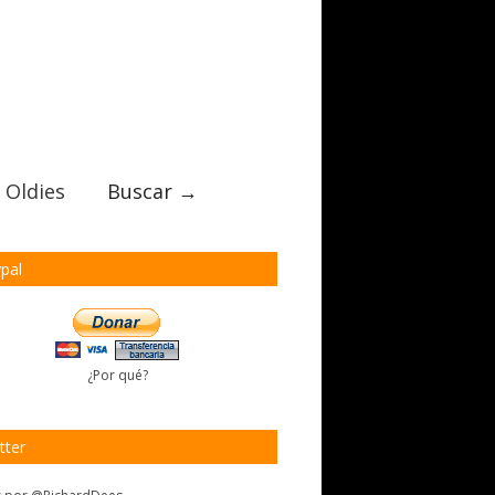
 Oldies
Buscar →
pal
¿Por qué?
tter