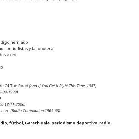
odigio herniado
os periodistas y la fonoteca
 dos a uno
zo
Side Of The Road
(And If You Get It Right This Time, 1987)
2-09-1999)
)
mo 18-11-2006)
xcited
(Radio Compilation 1965-68)
adio
,
fútbol
,
Gareth Bale
,
periodismo deportivo
,
radio
,