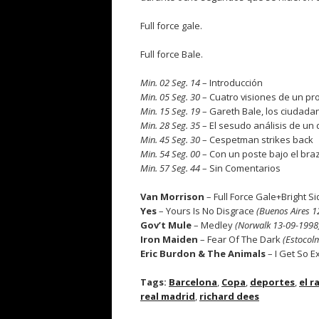
Full force gale.
Full force Bale.
.
Min. 02 Seg. 14
– Introducción
Min. 05 Seg. 30
– Cuatro visiones de un pr
Min. 15 Seg. 19
– Gareth Bale, los ciudadan
Min. 28 Seg. 35
– El sesudo análisis de un
Min. 45 Seg. 30
– Cespetman strikes back
Min. 54 Seg. 00
– Con un poste bajo el bra
Min. 57 Seg. 44
– Sin Comentarios
.
Van Morrison
– Full Force Gale+Bright 
Yes
– Yours Is No Disgrace
(Buenos Aires 1
Gov’t Mule
– Medley
(Norwalk 13-09-1998
Iron Maiden
– Fear Of The Dark
(Estocol
Eric Burdon & The Animals
– I Get So E
Tags:
Barcelona
,
Copa
,
deportes
,
el r
real madrid
,
richard dees