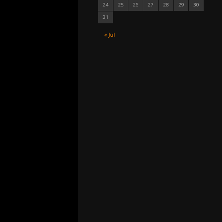
24
25
26
27
28
29
30
31
« Jul