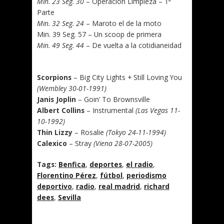
Min. 23 Seg. 30
– Operación Limpieza – 1ª
Parte
Min. 32 Seg. 24
– Maroto el de la moto
Min. 39 Seg. 57 – Un scoop de primera
Min. 49 Seg. 44
– De vuelta a la cotidianeidad
.
Scorpions
– Big City Lights + Still Loving You
(Wembley 30-01-1991)
Janis Joplin
– Goin’ To Brownsville
Albert Collins
– Instrumental
(Las Vegas 11-
10-1992)
Thin Lizzy
– Rosalie
(Tokyo 24-11-1994)
Calexico
– Stray
(Viena 28-07-2005)
Tags:
Benfica
,
deportes
,
el radio
,
Florentino Pérez
,
fútbol
,
periodismo
deportivo
,
radio
,
real madrid
,
richard
dees
,
Sevilla