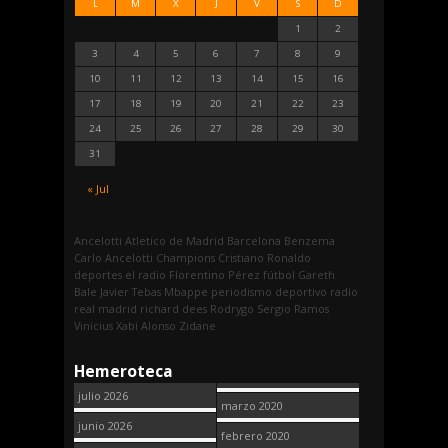
L
M
X
J
V
S
D
1
2
3
4
5
6
7
8
9
10
11
12
13
14
15
16
17
18
19
20
21
22
23
24
25
26
27
28
29
30
31
« Jul
Ancelotti
Atletico de Madrid
Barcelona
Benzema
Carlo Ancelotti
Champions
Cristiano Ronaldo
deportes
el radio
Florentino Pérez
fútbol
Gareth
Bale
Javier Tebas
Mbappe
periodismo deportivo
radio
real madrid
richard dees
Rodrygo
Sergio Ramos
Vinicius
Xabi Alonso
Zidane
Hemeroteca
julio 2026
marzo 2020
junio 2026
febrero 2020