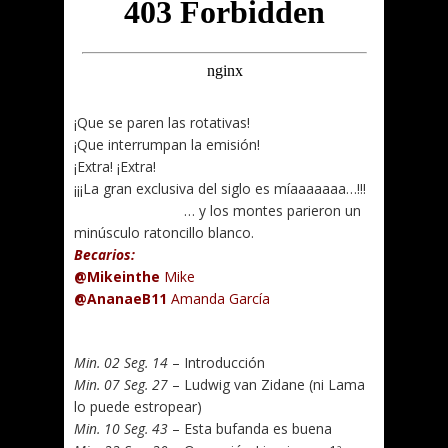
¡Que se paren las rotativas!
¡Que interrumpan la emisión!
¡Extra! ¡Extra!
¡¡¡La gran exclusiva del siglo es míaaaaaaa…!!!
…………………………
… y los montes parieron un
minúsculo ratoncillo blanco.
Becarios:
@Mikeinthe
Mike
@AnanaeB11
Amanda García
.
Min. 02 Seg. 14
– Introducción
Min. 07 Seg. 27
– Ludwig van Zidane (ni Lama
lo puede estropear)
Min. 10 Seg. 43
– Esta bufanda es buena