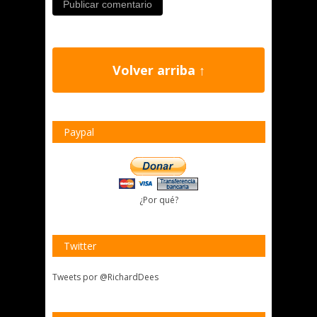
Volver arriba ↑
Paypal
¿Por qué?
Twitter
Tweets por @RichardDees