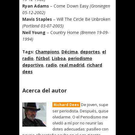
Ryan Adams
– Come Down Easy
(Groningen
05-12-2002)
Mavis Staples
– Will The Circle Be Unbroken
(Portland 03-07-2005)
Neil Young
– Country Home
(Bremen 19-09-
1994)
Tags:
Champions
,
Décima
,
deportes
,
el
radio
,
fútbol
,
Lisboa
,
periodismo
deportivo
,
radio
,
real madrid
,
richard
dees
Acerca del autor
De joven, supe
Richard Dees
ser periodista. Después, quise
olvidarme. O el Periodismo me
olvidó a mí por no reunir las
dotes adecuadas: pasilleo con