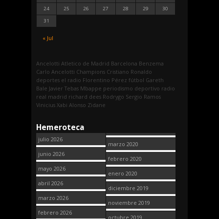
24
25
26
27
28
29
30
31
« Jul
Ancelotti
Atletico de Madrid
Barcelona
Benzema
Carlo Ancelotti
Champions
Cristiano Ronaldo
deportes
el radio
Florentino Pérez
fútbol
Gareth
Bale
Javier Tebas
Mbappe
periodismo deportivo
radio
real madrid
richard dees
Rodrygo
Sergio Ramos
Vinicius
Xabi Alonso
Zidane
Hemeroteca
julio 2026
marzo 2020
junio 2026
febrero 2020
mayo 2026
enero 2020
abril 2026
diciembre 2019
marzo 2026
noviembre 2019
febrero 2026
octubre 2019