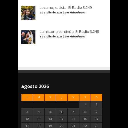
Loca no, racista. El Radio 3.249
9 de julio de 2026 | por
Richard Dees
La historia continúa. El Radio 3.248
8 de julio de 2026 | por
Richard Dees
agosto 2026
L
M
X
J
V
S
D
1
2
3
4
5
6
7
8
9
10
11
12
13
14
15
16
17
18
19
20
21
22
23