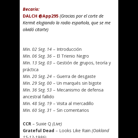
Becario:
DALCH @App295
(Gracias por el corte de
Kermit elogiando la radio española, que se me
olvidó citarte)
.
Min. 02 Seg. 14
– Introducción
Min. 06 Seg. 36
– El Trienio Negro
Min. 13 Seg. 03
– Gestión de grupos, teoría y
práctica
Min. 20 Seg. 24
– Guerra de desgaste
Min. 29 Seg. 00
– Un marqués sin bigote
Min. 36 Seg. 53
– Mecanismo de defensa
ancestral fallido
Min. 48 Seg. 19
– Visita al mercadillo
Min. 60 Seg. 31
– Sin comentarios
.
CCR
– Suxie Q
(Live)
Grateful Dead
– Looks Like Rain
(Oakland
15-12-1986)