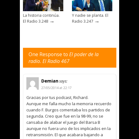
La historia continúa.
Y nadie se planta. El
→
→
El Radio 3.248
Radio 3.247
One Response to
El poder de la
radio. El Radio 467
Demian
says:
27/05/2014 at 22:17
Gracias por tus podcast, Richard.
Aunque me falla mucho la memoria recuerdo
cuando F. Burgos comentaba los partidos de
segunda. Creo que fue en la 98-99, no se
cansaba de alabar el juego del Barsa B
aunque no fuera uno de los implicados en la
retransmisión. El que acabara bajando a