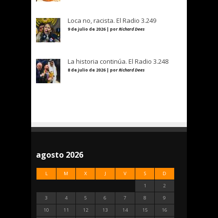
Loca no, racista. El Radio 3.249
9 de julio de 2026 | por
Richard Dees
La historia continúa. El Radio 3.248
8 de julio de 2026 | por
Richard Dees
agosto 2026
L
M
X
J
V
S
D
1
2
3
4
5
6
7
8
9
10
11
12
13
14
15
16