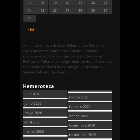
17
18
19
20
21
22
23
24
25
26
27
28
29
30
31
« Jul
Ancelotti
Atletico de Madrid
Barcelona
Benzema
Carlo Ancelotti
Champions
Cristiano Ronaldo
deportes
el radio
Florentino Pérez
fútbol
Gareth
Bale
Javier Tebas
Mbappe
periodismo deportivo
radio
real madrid
richard dees
Rodrygo
Sergio Ramos
Vinicius
Xabi Alonso
Zidane
Hemeroteca
julio 2026
marzo 2020
junio 2026
febrero 2020
mayo 2026
enero 2020
abril 2026
diciembre 2019
marzo 2026
noviembre 2019