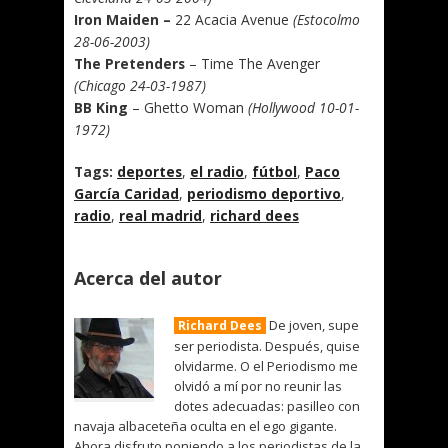
Iron Maiden –
22 Acacia Avenue
(Estocolmo
28-06-2003)
The Pretenders
– Time The Avenger
(Chicago 24-03-1987)
BB King
– Ghetto Woman
(Hollywood 10-01-
1972)
Tags:
deportes
,
el radio
,
fútbol
,
Paco
García Caridad
,
periodismo deportivo
,
radio
,
real madrid
,
richard dees
Acerca del autor
De joven, supe
Richard Dees
ser periodista. Después, quise
olvidarme. O el Periodismo me
olvidó a mí por no reunir las
dotes adecuadas: pasilleo con
navaja albaceteña oculta en el ego gigante.
Ahora disfruto poniendo a los periodistas de la