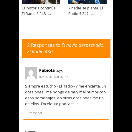
La historia continúa.
Y nadie se planta. El
→
→
El Radio 3.248
Radio 3.247
2 Responses to
El novio despechado.
El Radio 430
Fabiola
says:
02/04/2014 at 02:32
Siempre escucho «El Radio» y me encanta. En
ocasiones , me pongo de muy mal humor con
esos personajes, en otras ocasiones me rio
de ellos. Excelente podcast.
Responder