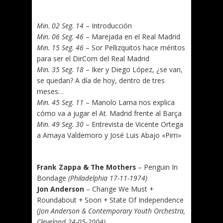
.
Min. 02 Seg. 14
– Introducción
Min. 06 Seg. 46
– Marejada en el Real Madrid
Min. 15 Seg. 46
– Sor Pellizquitos hace méritos
para ser el DirCom del Real Madrid
Min. 35 Seg. 18
– Iker y Diego López, ¿se van,
se quedan? A día de hoy, dentro de tres
meses…
Min. 45 Seg. 11
– Manolo Lama nos explica
cómo va a jugar el At. Madrid frente al Barça
Min. 49 Seg. 30
– Entrevista de Vicente Ortega
a Amaya Valdemoro y José Luis Abajo «Pirri»
.
Frank Zappa & The Mothers
– Penguin In
Bondage
(Philadelphia 17-11-1974)
Jon Anderson
– Change We Must +
Roundabout + Soon + State Of Independence
(Jon Anderson & Contemporary Youth Orchestra,
Cleveland 24-05-2004)