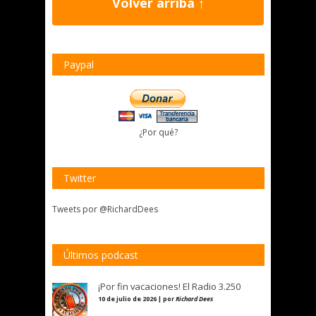
Volver arriba ↑
Paypal
¿Por qué?
Twitter
Tweets por @RichardDees
Últimos podcast
¡Por fin vacaciones! El Radio 3.250
10 de julio de 2026 | por
Richard Dees