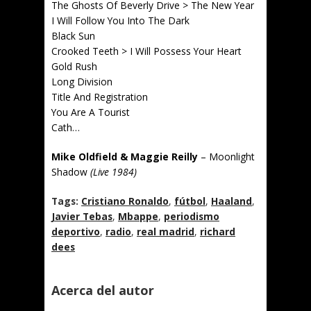
The Ghosts Of Beverly Drive > The New Year
I Will Follow You Into The Dark
Black Sun
Crooked Teeth > I Will Possess Your Heart
Gold Rush
Long Division
Title And Registration
You Are A Tourist
Cath…
Mike Oldfield & Maggie Reilly
– Moonlight
Shadow
(Live 1984)
Tags:
Cristiano Ronaldo
,
fútbol
,
Haaland
,
Javier Tebas
,
Mbappe
,
periodismo
deportivo
,
radio
,
real madrid
,
richard
dees
Acerca del autor