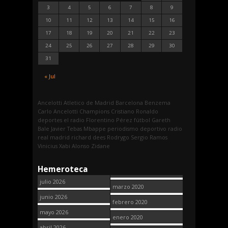
3
4
5
6
7
8
9
10
11
12
13
14
15
16
17
18
19
20
21
22
23
24
25
26
27
28
29
30
31
« Jul
Ancelotti
Atletico de Madrid
Barcelona
Benzema
Carlo Ancelotti
Champions
Cristiano Ronaldo
deportes
el radio
Florentino Pérez
fútbol
Gareth
Bale
Javier Tebas
Mbappe
periodismo deportivo
radio
real madrid
richard dees
Rodrygo
Sergio Ramos
Vinicius
Xabi Alonso
Zidane
Hemeroteca
julio 2026
marzo 2020
junio 2026
febrero 2020
mayo 2026
enero 2020
abril 2026