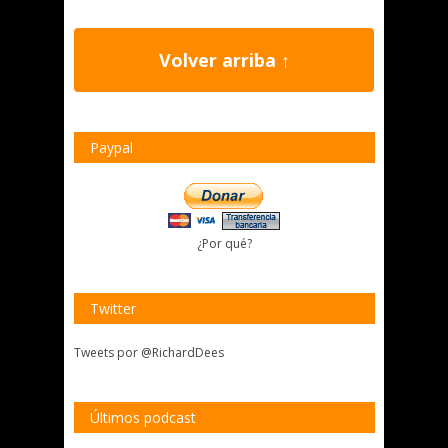
Volver arriba ↑
Paypal
¿Por qué?
Twitter
Tweets por @RichardDees
Últimos podcast