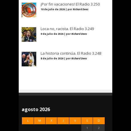
¡Por fin vacaciones! El Radio 3.250
10 de julio de 2026 | por
Richard Dees
Loca no, racista. El Radio 3.249
9 de julio de 2026 | por
Richard Dees
La historia continúa. El Radio 3.248
8 de julio de 2026 | por
Richard Dees
agosto 2026
L
M
X
J
V
S
D
1
2