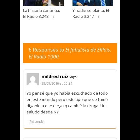
La historia continúa.
Y nadie se planta. El
→
→
El Radio 3.248
Radio 3.247
6 Responses to
El fabulista de ElPaís.
El Radio 1000
mildred ruiz
says:
29/09/2016 at 20:24
Yo pensé que yo había escuchado de todo
en este mundo pero este tipo que se fumó
diganle a ese diego q cambié la droga .Un
saludo desde NY
Responder