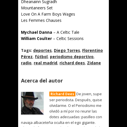
Dheanainn Sugradh
Mountaneers Set
Love On A Farm Boys Wages
Les Femmes Chauses
Mychael Danna
– A Celtic Tale
William Coulter
– Celtic Sessions
Tags:
deportes
,
Diego Torres
,
Florentino
Pérez
,
fútbol
,
periodismo deportivo
,
radio
,
real madrid
,
richard dees
,
Zidane
Acerca del autor
De joven, supe
Richard Dees
ser periodista. Después, quise
olvidarme. O el Periodismo me
olvidó a mí por no reunir las
dotes adecuadas: pasilleo con
navaja albaceteña oculta en el ego gigante.