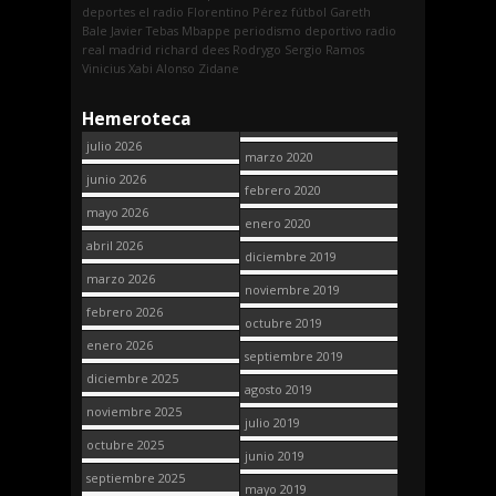
deportes
el radio
Florentino Pérez
fútbol
Gareth
Bale
Javier Tebas
Mbappe
periodismo deportivo
radio
real madrid
richard dees
Rodrygo
Sergio Ramos
Vinicius
Xabi Alonso
Zidane
Hemeroteca
julio 2026
marzo 2020
junio 2026
febrero 2020
mayo 2026
enero 2020
abril 2026
diciembre 2019
marzo 2026
noviembre 2019
febrero 2026
octubre 2019
enero 2026
septiembre 2019
diciembre 2025
agosto 2019
noviembre 2025
julio 2019
octubre 2025
junio 2019
septiembre 2025
mayo 2019