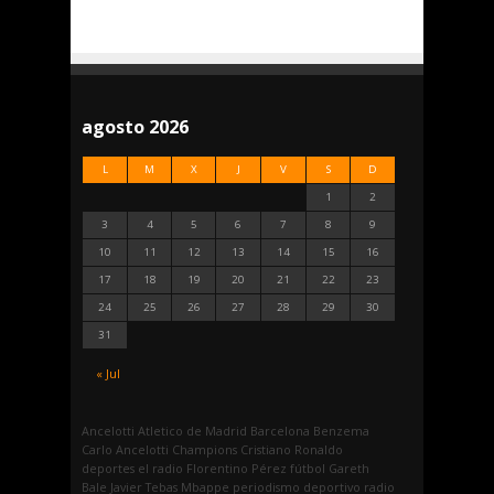
agosto 2026
L
M
X
J
V
S
D
1
2
3
4
5
6
7
8
9
10
11
12
13
14
15
16
17
18
19
20
21
22
23
24
25
26
27
28
29
30
31
« Jul
Ancelotti
Atletico de Madrid
Barcelona
Benzema
Carlo Ancelotti
Champions
Cristiano Ronaldo
deportes
el radio
Florentino Pérez
fútbol
Gareth
Bale
Javier Tebas
Mbappe
periodismo deportivo
radio