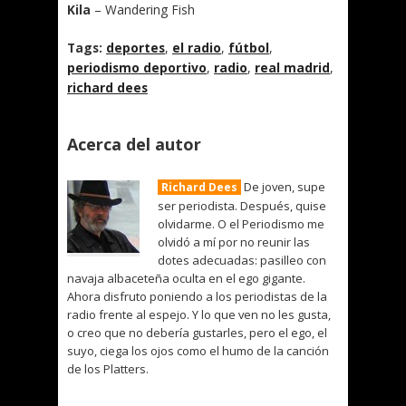
Kila
– Wandering Fish
Tags:
deportes
,
el radio
,
fútbol
,
periodismo deportivo
,
radio
,
real madrid
,
richard dees
Acerca del autor
De joven, supe
Richard Dees
ser periodista. Después, quise
olvidarme. O el Periodismo me
olvidó a mí por no reunir las
dotes adecuadas: pasilleo con
navaja albaceteña oculta en el ego gigante.
Ahora disfruto poniendo a los periodistas de la
radio frente al espejo. Y lo que ven no les gusta,
o creo que no debería gustarles, pero el ego, el
suyo, ciega los ojos como el humo de la canción
de los Platters.