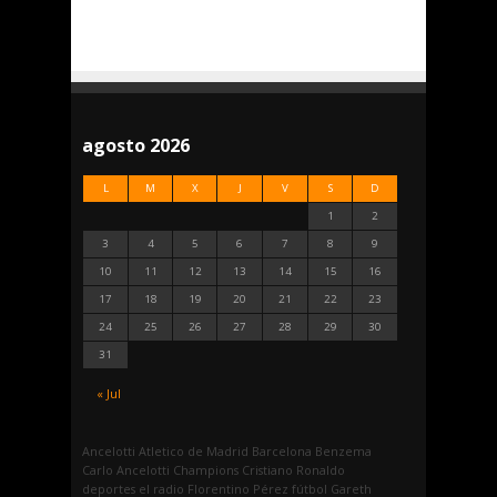
agosto 2026
L
M
X
J
V
S
D
1
2
3
4
5
6
7
8
9
10
11
12
13
14
15
16
17
18
19
20
21
22
23
24
25
26
27
28
29
30
31
« Jul
Ancelotti
Atletico de Madrid
Barcelona
Benzema
Carlo Ancelotti
Champions
Cristiano Ronaldo
deportes
el radio
Florentino Pérez
fútbol
Gareth