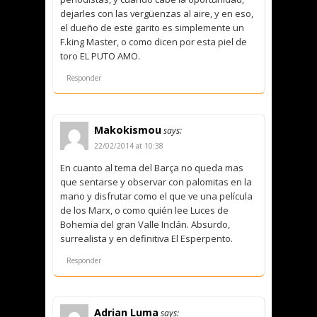
dejarles con las vergüenzas al aire, y en eso,
el dueño de este garito es simplemente un
F.king Master, o como dicen por esta piel de
toro EL PUTO AMO.
Responder
Makokismou
says:
22/02/2014 at 10:38
En cuanto al tema del Barça no queda mas
que sentarse y observar con palomitas en la
mano y disfrutar como el que ve una película
de los Marx, o como quién lee Luces de
Bohemia del gran Valle Inclán. Absurdo,
surrealista y en definitiva El Esperpento.
Responder
Adrian Luma
says: