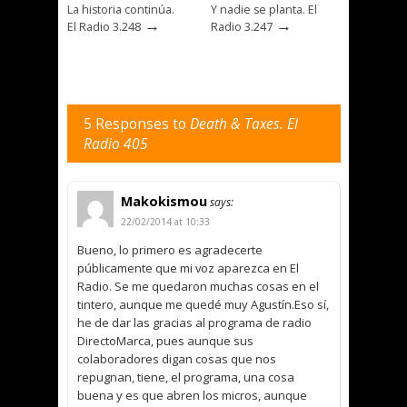
La historia continúa.
Y nadie se planta. El
→
→
El Radio 3.248
Radio 3.247
5 Responses to
Death & Taxes. El
Radio 405
Makokismou
says:
22/02/2014 at 10:33
Bueno, lo primero es agradecerte
públicamente que mi voz aparezca en El
Radio. Se me quedaron muchas cosas en el
tintero, aunque me quedé muy Agustín.Eso sí,
he de dar las gracias al programa de radio
DirectoMarca, pues aunque sus
colaboradores digan cosas que nos
repugnan, tiene, el programa, una cosa
buena y es que abren los micros, aunque