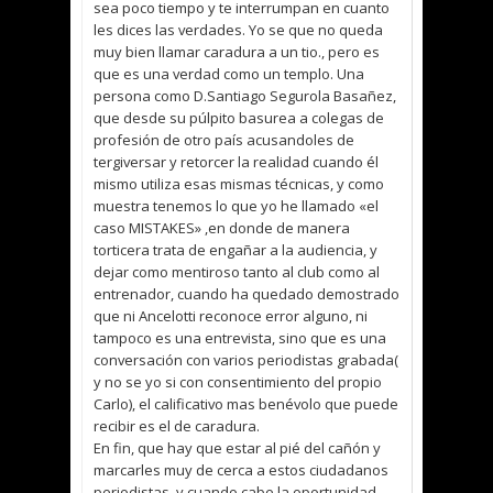
sea poco tiempo y te interrumpan en cuanto
les dices las verdades. Yo se que no queda
muy bien llamar caradura a un tio., pero es
que es una verdad como un templo. Una
persona como D.Santiago Segurola Basañez,
que desde su púlpito basurea a colegas de
profesión de otro país acusandoles de
tergiversar y retorcer la realidad cuando él
mismo utiliza esas mismas técnicas, y como
muestra tenemos lo que yo he llamado «el
caso MISTAKES» ,en donde de manera
torticera trata de engañar a la audiencia, y
dejar como mentiroso tanto al club como al
entrenador, cuando ha quedado demostrado
que ni Ancelotti reconoce error alguno, ni
tampoco es una entrevista, sino que es una
conversación con varios periodistas grabada(
y no se yo si con consentimiento del propio
Carlo), el calificativo mas benévolo que puede
recibir es el de caradura.
En fin, que hay que estar al pié del cañón y
marcarles muy de cerca a estos ciudadanos
periodistas, y cuando cabe la oportunidad,