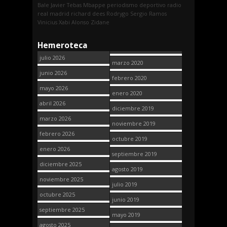
Bale
Javier Tebas
Mbappe
periodismo deportivo
radio
real madrid
richard dees
Rodrygo
Sergio Ramos
Vinicius
Xabi Alonso
Zidane
Hemeroteca
julio 2026
marzo 2020
junio 2026
febrero 2020
mayo 2026
enero 2020
abril 2026
diciembre 2019
marzo 2026
noviembre 2019
febrero 2026
octubre 2019
enero 2026
septiembre 2019
diciembre 2025
agosto 2019
noviembre 2025
julio 2019
octubre 2025
junio 2019
septiembre 2025
mayo 2019
agosto 2025