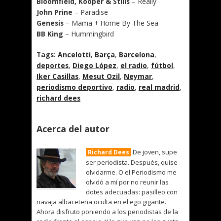
Bloomfield, Kooper & Stills
– Really
John Prine
– Paradise
Genesis
– Mama + Home By The Sea
BB King
– Hummingbird
Tags:
Ancelotti
,
Barça
,
Barcelona
,
deportes
,
Diego López
,
el radio
,
fútbol
,
Iker Casillas
,
Mesut Ozil
,
Neymar
,
periodismo deportivo
,
radio
,
real madrid
,
richard dees
Acerca del autor
De joven, supe
Richard Dees
ser periodista. Después, quise
olvidarme. O el Periodismo me
olvidó a mí por no reunir las
dotes adecuadas: pasilleo con
navaja albaceteña oculta en el ego gigante.
Ahora disfruto poniendo a los periodistas de la