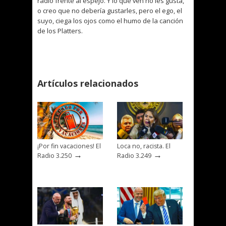
radio frente al espejo. Y lo que ven no les gusta,
o creo que no debería gustarles, pero el ego, el
suyo, ciega los ojos como el humo de la canción
de los Platters.
Artículos relacionados
¡Por fin vacaciones! El
Loca no, racista. El
→
→
Radio 3.250
Radio 3.249