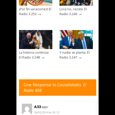
¡Por fin vacaciones! El
Loca no, racista. El
→
→
Radio 3.250
Radio 3.249
La historia continúa.
Y nadie se planta. El
→
→
El Radio 3.248
Radio 3.247
One Response to
Causalidades. El
Radio 408
A33
says:
26/02/2014 at 20:12