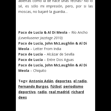
abiertas como la de hace unas fechas? No lo
sé, es sólo mi impresión, pero, por si las
moscas, no bajaré la guardia…
.
Paco de Lucía & Al Di Meola
– Río Ancho
(Leverkusener Jazztage 2010)
Paco de Lucía, John McLaughlin & Al Di
Meola
– Letter From India
Paco de Lucía
– Alcázar de Sevilla
Paco de Lucía
– Entre Dos Aguas
Paco de Lucía, John McLaughlin & Al Di
Meola
– Chiquito
Tags:
Antonio Adán
,
deportes
,
el radio
,
Fernando Burgos
,
fútbol
,
periodismo
deportivo
,
radio
,
real madrid
,
richard
dees