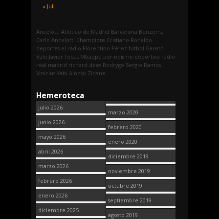
« Jul
Ancelotti
Atletico de Madrid
Barcelona
Benzema
Carlo Ancelotti
Champions
Cristiano Ronaldo
deportes
el radio
Florentino Pérez
fútbol
Gareth
Bale
Javier Tebas
Mbappe
periodismo deportivo
radio
real madrid
richard dees
Rodrygo
Sergio Ramos
Vinicius
Xabi Alonso
Zidane
Hemeroteca
julio 2026
marzo 2020
junio 2026
febrero 2020
mayo 2026
enero 2020
abril 2026
diciembre 2019
marzo 2026
noviembre 2019
febrero 2026
octubre 2019
enero 2026
septiembre 2019
diciembre 2025
agosto 2019