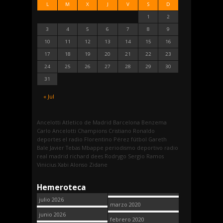
L
M
X
J
V
S
D
1
2
3
4
5
6
7
8
9
10
11
12
13
14
15
16
17
18
19
20
21
22
23
24
25
26
27
28
29
30
31
« Jul
Ancelotti
Atletico de Madrid
Barcelona
Benzema
Carlo Ancelotti
Champions
Cristiano Ronaldo
deportes
el radio
Florentino Pérez
fútbol
Gareth
Bale
Javier Tebas
Mbappe
periodismo deportivo
radio
real madrid
richard dees
Rodrygo
Sergio Ramos
Vinicius
Xabi Alonso
Zidane
Hemeroteca
julio 2026
marzo 2020
junio 2026
febrero 2020