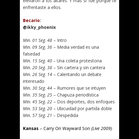
elevaron a los altares. Y más si fue porque te
enfrentaste a ellos.
Becario
:
@ikky_phoenix
Min. 01 Seg. 48
– Intro
Min. 09 Seg. 36
– Media verdad es una
falsedad
Min. 15 Seg. 40 –
Una coleta protestona
Min. 20 Seg. 38
– Sin cartera y sin cantera
Min. 26 Seg. 14
– Calentando un debate
interesado
Min. 30 Seg. 44
– Rumores que se intuyen
Min. 35 Seg. 25
– Chapuza periodística
Min. 45 Seg. 22
– Dos deportes, dos enfoques
Min. 53 Seg. 20
– Ubicuidad por partida doble
Min. 57 Seg. 21 –
Despedida
Kansas
– Carry On Wayward Son
(Live 2009)