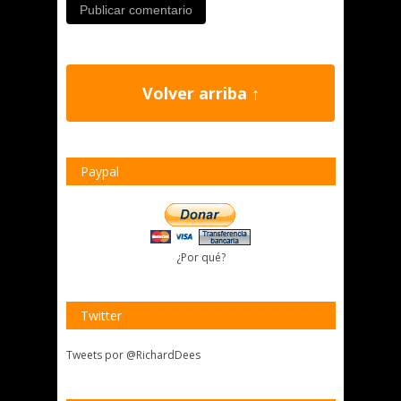
Volver arriba ↑
Paypal
¿Por qué?
Twitter
Tweets por @RichardDees