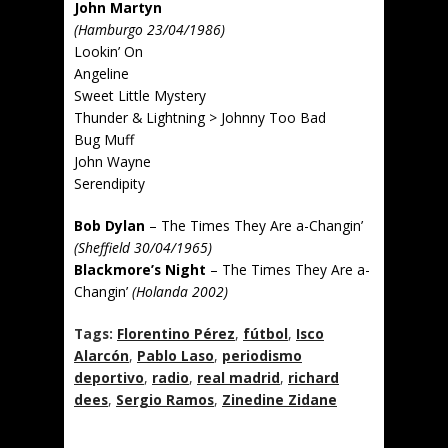
John Martyn
(Hamburgo 23/04/1986)
Lookin’ On
Angeline
Sweet Little Mystery
Thunder & Lightning > Johnny Too Bad
Bug Muff
John Wayne
Serendipity
Bob Dylan
– The Times They Are a-Changin’
(Sheffield 30/04/1965)
Blackmore’s Night
– The Times They Are a-
Changin’
(Holanda 2002)
Tags:
Florentino Pérez
,
fútbol
,
Isco
Alarcón
,
Pablo Laso
,
periodismo
deportivo
,
radio
,
real madrid
,
richard
dees
,
Sergio Ramos
,
Zinedine Zidane