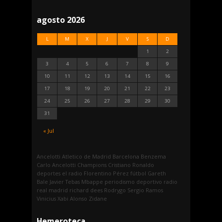
agosto 2026
L
M
X
J
V
S
D
1
2
3
4
5
6
7
8
9
10
11
12
13
14
15
16
17
18
19
20
21
22
23
24
25
26
27
28
29
30
31
« Jul
Ancelotti
Atletico de Madrid
Barcelona
Benzema
Carlo Ancelotti
Champions
Cristiano Ronaldo
deportes
el radio
Florentino Pérez
fútbol
Gareth
Bale
Javier Tebas
Mbappe
periodismo deportivo
radio
real madrid
richard dees
Rodrygo
Sergio Ramos
Vinicius
Xabi Alonso
Zidane
Hemeroteca