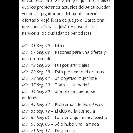
encubierta entre Gil Marín y Riquelme; impidió
que los propietarios actuales del Atleti puedan
vender al jugador por debajo del precio
ofertado; dejó fuera de juego al Barcelona,
que quería fichar a Julián; y puso de los
nervios a los ciudadanos periodistas.
Min. 01 Seg. 49
– Intro
Min. 07 Seg. 08
– Razones para una oferta y
un comunicado
Min. 13 Seg. 36
– Fuegos artificiales
Min. 20 Seg. 38
– Está perdiendo el oremus
Min. 28 Seg. 44
– Un objetivo muy triste
Min. 37 Seg. 30
– Todo es un paripé
Min. 44 Seg. 20
– Una oferta que no se
entiende
Min. 49 Seg. 37
– Problemas de
barcelonitis
Min. 55 Seg. 12
– El club de la comedia
Min. 62 Seg. 01
– La oferta que nunca existió
Min. 66 Seg. 05
– Sólo hubo una llamada
Min. 71 Seg. 17
– Despedida