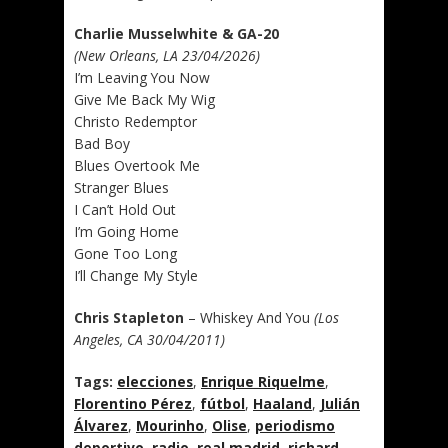
Charlie Musselwhite & GA-20
(New Orleans, LA 23/04/2026)
I’m Leaving You Now
Give Me Back My Wig
Christo Redemptor
Bad Boy
Blues Overtook Me
Stranger Blues
I Can’t Hold Out
I’m Going Home
Gone Too Long
I’ll Change My Style
Chris Stapleton
– Whiskey And You
(Los
Angeles, CA 30/04/2011)
Tags:
elecciones
,
Enrique Riquelme
,
Florentino Pérez
,
fútbol
,
Haaland
,
Julián
Álvarez
,
Mourinho
,
Olise
,
periodismo
deportivo
,
radio
,
real madrid
,
richard