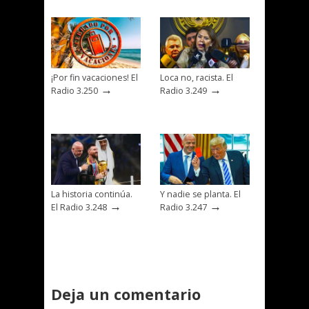
¡Por fin vacaciones! El
Loca no, racista. El
→
→
Radio 3.250
Radio 3.249
La historia continúa.
Y nadie se planta. El
→
→
El Radio 3.248
Radio 3.247
Deja un comentario