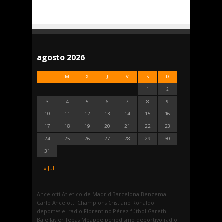
agosto 2026
L
M
X
J
V
S
D
1
2
3
4
5
6
7
8
9
10
11
12
13
14
15
16
17
18
19
20
21
22
23
24
25
26
27
28
29
30
31
« Jul
Ancelotti
Atletico de Madrid
Barcelona
Benzema
Carlo Ancelotti
Champions
Cristiano Ronaldo
deportes
el radio
Florentino Pérez
fútbol
Gareth
Bale
Javier Tebas
Mbappe
periodismo deportivo
radio