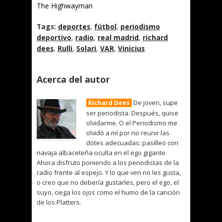
The Highwayman
Tags:
deportes
,
fútbol
,
periodismo
deportivo
,
radio
,
real madrid
,
richard
dees
,
Rulli
,
Solari
,
VAR
,
Vinicius
Acerca del autor
De joven, supe
Richard Dees
ser periodista. Después, quise
olvidarme. O el Periodismo me
olvidó a mí por no reunir las
dotes adecuadas: pasilleo con
navaja albaceteña oculta en el ego gigante.
Ahora disfruto poniendo a los periodistas de la
radio frente al espejo. Y lo que ven no les gusta,
o creo que no debería gustarles, pero el ego, el
suyo, ciega los ojos como el humo de la canción
de los Platters.