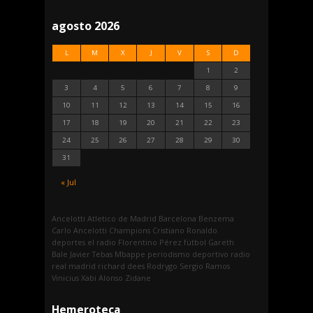
agosto 2026
L
M
X
J
V
S
D
1
2
3
4
5
6
7
8
9
10
11
12
13
14
15
16
17
18
19
20
21
22
23
24
25
26
27
28
29
30
31
« Jul
Ancelotti
Atletico de Madrid
Barcelona
Benzema
Carlo Ancelotti
Champions
Cristiano Ronaldo
deportes
el radio
Florentino Pérez
fútbol
Gareth
Bale
Javier Tebas
Mbappe
periodismo deportivo
radio
real madrid
richard dees
Rodrygo
Sergio Ramos
Vinicius
Xabi Alonso
Zidane
Hemeroteca