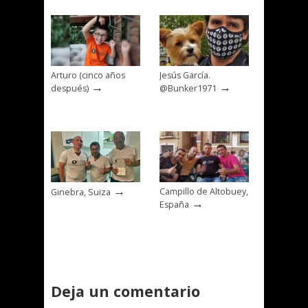
Arturo (cinco años
Jesús García.
→
→
después)
@Bunker1971
→
Campillo de Altobuey,
Ginebra, Suiza
→
España
Deja un comentario