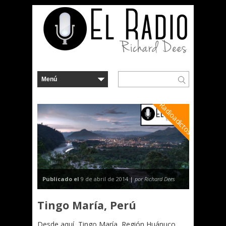
Radioadictos
Publicado el
9 de abril de 2014 |
por Richard Dees
Tingo María, Perú
Desde aquí, Tingo María, Región Huánuco,