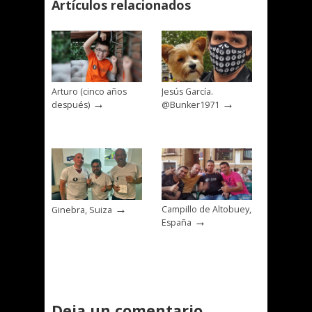
Artículos relacionados
Arturo (cinco años
Jesús García.
→
→
después)
@Bunker1971
→
Campillo de Altobuey,
Ginebra, Suiza
→
España
Deja un comentario