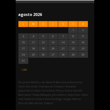
agosto 2026
L
M
X
J
V
S
D
1
2
3
4
5
6
7
8
9
10
11
12
13
14
15
16
17
18
19
20
21
22
23
24
25
26
27
28
29
30
31
« Jul
Ancelotti
Atletico de Madrid
Barcelona
Benzema
Carlo Ancelotti
Champions
Cristiano Ronaldo
deportes
el radio
Florentino Pérez
fútbol
Gareth
Bale
Javier Tebas
Mbappe
periodismo deportivo
radio
real madrid
richard dees
Rodrygo
Sergio Ramos
Vinicius
Xabi Alonso
Zidane