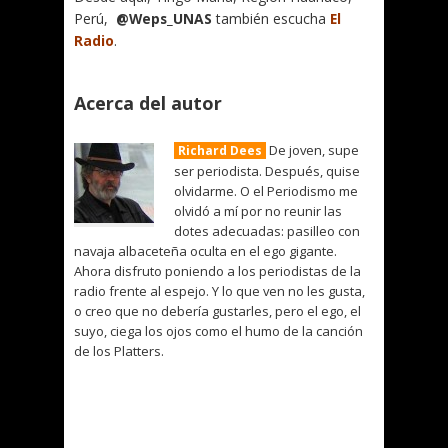
Perú,
@Weps_UNAS
también escucha
El
Radio
.
Acerca del autor
De joven, supe
Richard Dees
ser periodista. Después, quise
olvidarme. O el Periodismo me
olvidó a mí por no reunir las
dotes adecuadas: pasilleo con
navaja albaceteña oculta en el ego gigante.
Ahora disfruto poniendo a los periodistas de la
radio frente al espejo. Y lo que ven no les gusta,
o creo que no debería gustarles, pero el ego, el
suyo, ciega los ojos como el humo de la canción
de los Platters.