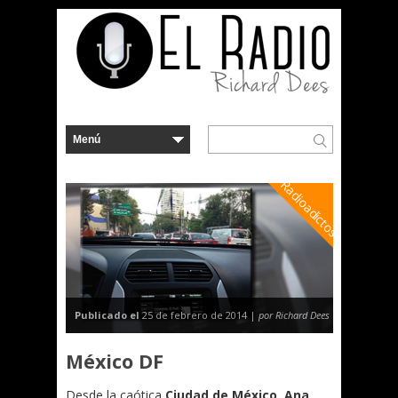
Radioadictos
Publicado el
25 de febrero de 2014 |
por Richard Dees
México DF
Desde la caótica
Ciudad de México
,
Ana
,