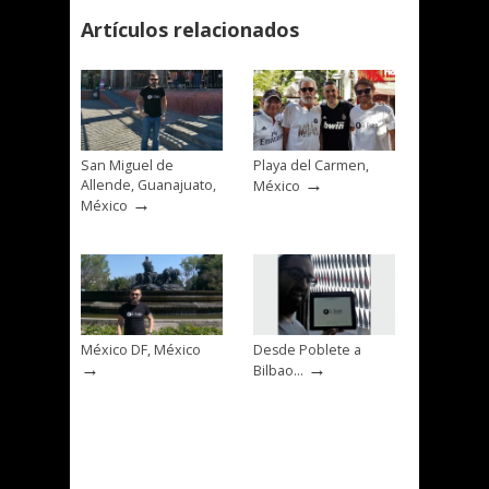
Artículos relacionados
San Miguel de
Playa del Carmen,
→
Allende, Guanajuato,
México
→
México
México DF, México
Desde Poblete a
→
→
Bilbao…