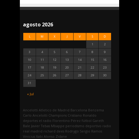
agosto 2026
L
M
X
J
V
S
D
1
2
3
4
5
6
7
8
9
10
11
12
13
14
15
16
17
18
19
20
21
22
23
24
25
26
27
28
29
30
31
« Jul
Ancelotti
Atletico de Madrid
Barcelona
Benzema
Carlo Ancelotti
Champions
Cristiano Ronaldo
deportes
el radio
Florentino Pérez
fútbol
Gareth
Bale
Javier Tebas
Mbappe
periodismo deportivo
radio
real madrid
richard dees
Rodrygo
Sergio Ramos
Vinicius
Xabi Alonso
Zidane