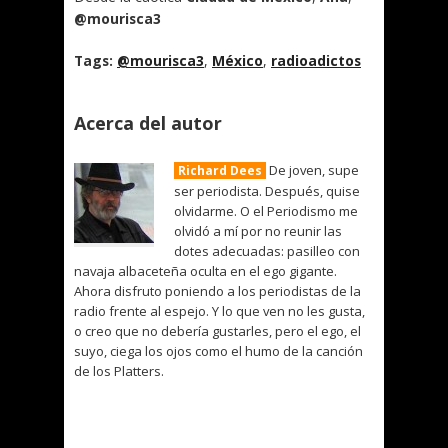
@mourisca3
Tags:
@mourisca3
,
México
,
radioadictos
Acerca del autor
De joven, supe
Richard Dees
ser periodista. Después, quise
olvidarme. O el Periodismo me
olvidó a mí por no reunir las
dotes adecuadas: pasilleo con
navaja albaceteña oculta en el ego gigante.
Ahora disfruto poniendo a los periodistas de la
radio frente al espejo. Y lo que ven no les gusta,
o creo que no debería gustarles, pero el ego, el
suyo, ciega los ojos como el humo de la canción
de los Platters.