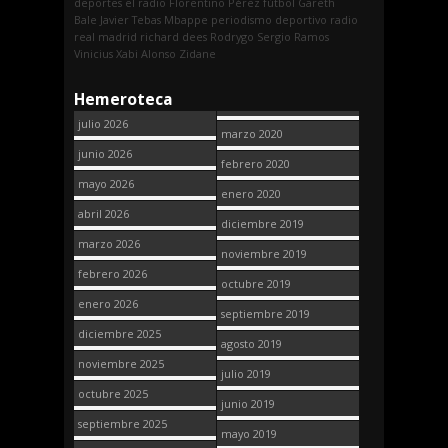
deportes
el radio
Florentino Pérez
fútbol
Gareth
Bale
Javier Tebas
Mbappe
periodismo deportivo
radio
real madrid
richard dees
Rodrygo
Sergio Ramos
Vinicius
Xabi Alonso
Zidane
Hemeroteca
julio 2026
marzo 2020
junio 2026
febrero 2020
mayo 2026
enero 2020
abril 2026
diciembre 2019
marzo 2026
noviembre 2019
febrero 2026
octubre 2019
enero 2026
septiembre 2019
diciembre 2025
agosto 2019
noviembre 2025
julio 2019
octubre 2025
junio 2019
septiembre 2025
mayo 2019