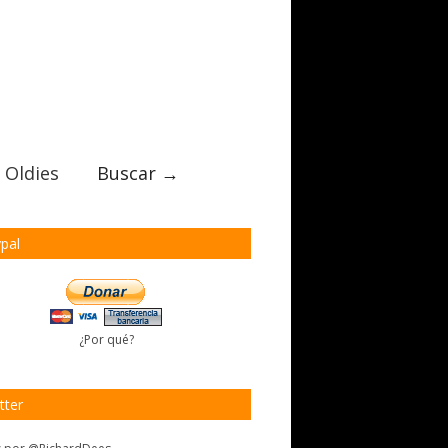
 Oldies
Buscar →
pal
¿Por qué?
tter