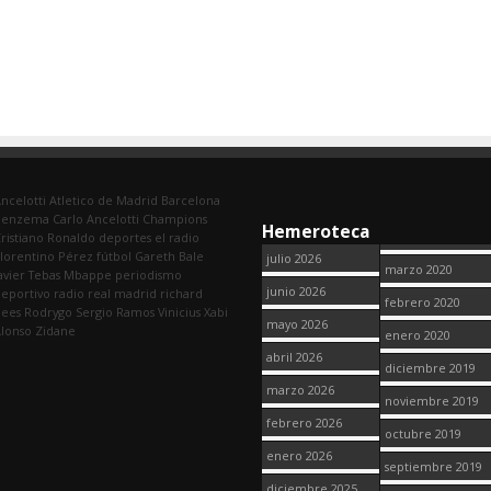
ncelotti
Atletico de Madrid
Barcelona
Benzema
Carlo Ancelotti
Champions
Hemeroteca
ristiano Ronaldo
deportes
el radio
lorentino Pérez
fútbol
Gareth Bale
julio 2026
marzo 2020
avier Tebas
Mbappe
periodismo
junio 2026
eportivo
radio
real madrid
richard
febrero 2020
dees
Rodrygo
Sergio Ramos
Vinicius
Xabi
mayo 2026
lonso
Zidane
enero 2020
abril 2026
diciembre 2019
marzo 2026
noviembre 2019
febrero 2026
octubre 2019
enero 2026
septiembre 2019
diciembre 2025