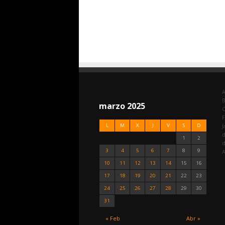
A
marzo 2025
C
F
L
M
X
J
V
S
D
J
d
1
2
3
4
5
6
7
8
9
A
10
11
12
13
14
15
16
17
18
19
20
21
22
23
24
25
26
27
28
29
30
31
« Feb
Abr »