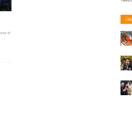
Tweet
Últ
iene el