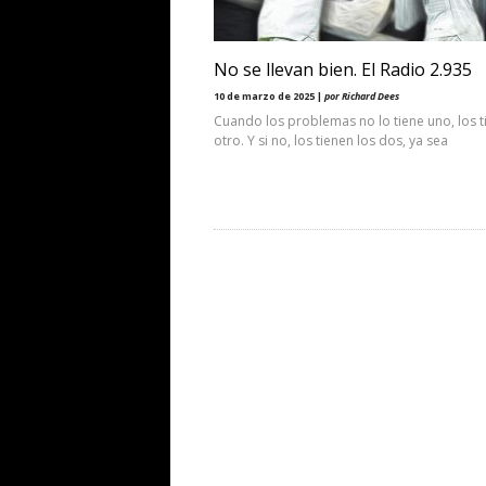
No se llevan bien. El Radio 2.935
10 de marzo de 2025 |
por Richard Dees
Cuando los problemas no lo tiene uno, los t
otro. Y si no, los tienen los dos, ya sea