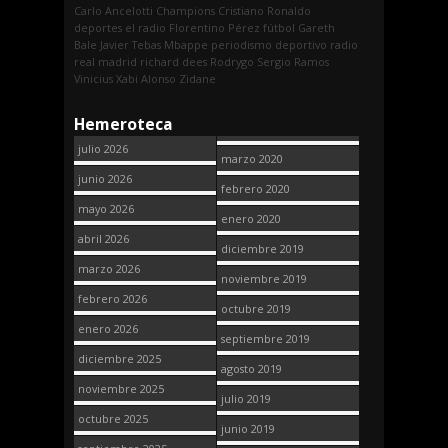
Carlo Ancelotti
Champions
Cristiano Ronaldo
deportes
el radio
Florentino Pérez
fútbol
Gareth
Bale
Javier Tebas
Mbappe
periodismo deportivo
radio
real madrid
richard dees
Rodrygo
Sergio Ramos
Vinicius
Xabi Alonso
Zidane
Hemeroteca
julio 2026
marzo 2020
junio 2026
febrero 2020
mayo 2026
enero 2020
abril 2026
diciembre 2019
marzo 2026
noviembre 2019
febrero 2026
octubre 2019
enero 2026
septiembre 2019
diciembre 2025
agosto 2019
noviembre 2025
julio 2019
octubre 2025
junio 2019