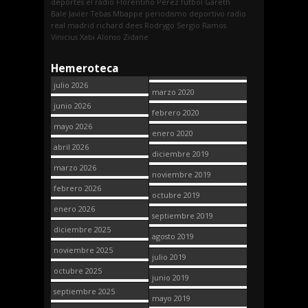
deportes
el radio
Florentino Pérez
fútbol
Gareth
Bale
Javier Tebas
Mbappe
periodismo deportivo
radio
real madrid
richard dees
Rodrygo
Sergio Ramos
Vinicius
Xabi Alonso
Zidane
Hemeroteca
julio 2026
marzo 2020
junio 2026
febrero 2020
mayo 2026
enero 2020
abril 2026
diciembre 2019
marzo 2026
noviembre 2019
febrero 2026
octubre 2019
enero 2026
septiembre 2019
diciembre 2025
agosto 2019
noviembre 2025
julio 2019
octubre 2025
junio 2019
septiembre 2025
mayo 2019