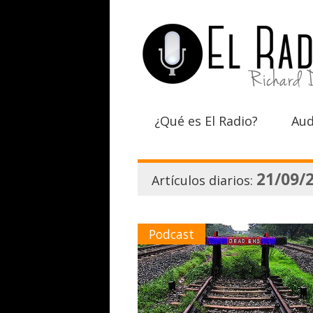
¿Qué es El Radio?
Aud
21/09/
Artículos diarios:
Podcast