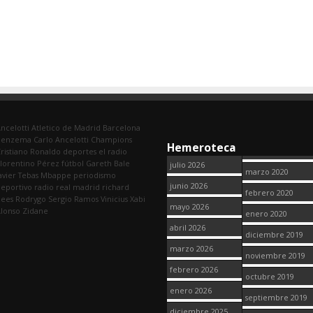
ncelotti
Atletico de Madrid
Barcelona
Benzema
Carlo Ancelotti
Champions
Hemeroteca
ristiano Ronaldo
deportes
el radio
lorentino Pérez
fútbol
Gareth Bale
julio 2026
marzo 2020
avier Tebas
Mbappe
periodismo
junio 2026
eportivo
radio
real madrid
richard
febrero 2020
dees
Rodrygo
Sergio Ramos
Vinicius
Xabi
mayo 2026
lonso
Zidane
enero 2020
abril 2026
diciembre 2019
marzo 2026
noviembre 2019
febrero 2026
octubre 2019
enero 2026
septiembre 2019
diciembre 2025