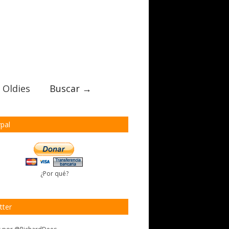
 Oldies
Buscar →
pal
¿Por qué?
tter