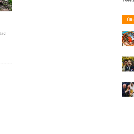
Tweet
Últ
idad