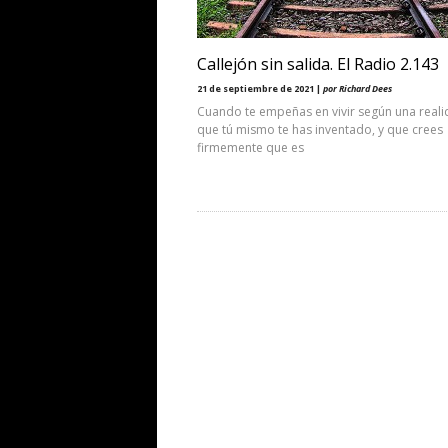
Callejón sin salida. El Radio 2.143
21 de septiembre de 2021 |
por Richard Dees
Cuando te empeñas en vivir según una real
que tú mismo te has inventado, y que crees
firmemente que es