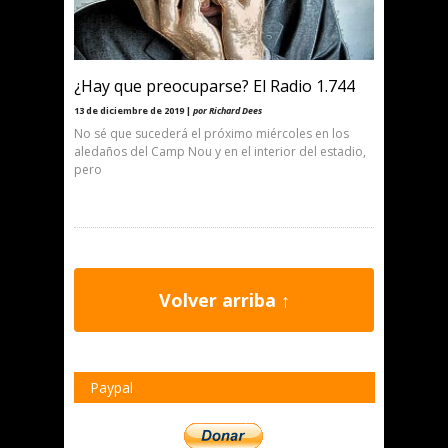
¿Hay que preocuparse? El Radio 1.744
13 de diciembre de 2019 |
por Richard Dees
No sé que sucederá el próximo miércoles en los
aledaños del Camp Nou y en el interior del estadio,
pero
Volver arriba ↑
Paypal