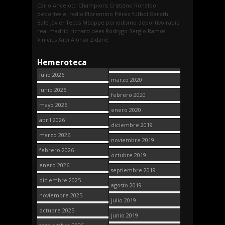
Carlo Ancelotti
Champions
Cristiano Ronaldo
deportes
el radio
Florentino Pérez
fútbol
Gareth
Bale
Javier Tebas
Mbappe
periodismo deportivo
radio
real madrid
richard dees
Rodrygo
Sergio Ramos
Vinicius
Xabi Alonso
Zidane
Hemeroteca
julio 2026
marzo 2020
junio 2026
febrero 2020
mayo 2026
enero 2020
abril 2026
diciembre 2019
marzo 2026
noviembre 2019
febrero 2026
octubre 2019
enero 2026
septiembre 2019
diciembre 2025
agosto 2019
noviembre 2025
julio 2019
octubre 2025
junio 2019