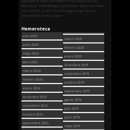
deportes
el radio
Florentino Pérez
fútbol
Gareth
Bale
Javier Tebas
Mbappe
periodismo deportivo
radio
real madrid
richard dees
Rodrygo
Sergio Ramos
Vinicius
Xabi Alonso
Zidane
Hemeroteca
julio 2026
marzo 2020
junio 2026
febrero 2020
mayo 2026
enero 2020
abril 2026
diciembre 2019
marzo 2026
noviembre 2019
febrero 2026
octubre 2019
enero 2026
septiembre 2019
diciembre 2025
agosto 2019
noviembre 2025
julio 2019
octubre 2025
junio 2019
septiembre 2025
mayo 2019