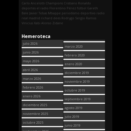
Carlo Ancelotti
Champions
Cristiano Ronaldo
deportes
el radio
Florentino Pérez
fútbol
Gareth
Bale
Javier Tebas
Mbappe
periodismo deportivo
radio
real madrid
richard dees
Rodrygo
Sergio Ramos
Vinicius
Xabi Alonso
Zidane
Hemeroteca
julio 2026
marzo 2020
junio 2026
febrero 2020
mayo 2026
enero 2020
abril 2026
diciembre 2019
marzo 2026
noviembre 2019
febrero 2026
octubre 2019
enero 2026
septiembre 2019
diciembre 2025
agosto 2019
noviembre 2025
julio 2019
octubre 2025
junio 2019