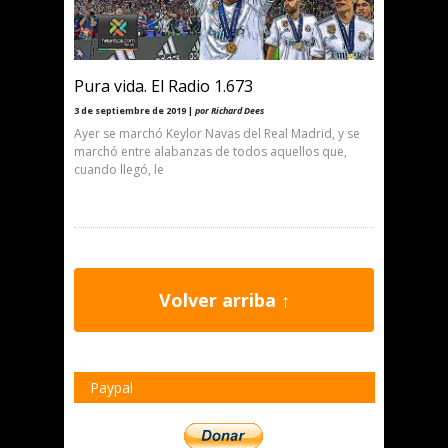
Pura vida. El Radio 1.673
3 de septiembre de 2019 |
por Richard Dees
Ayer se marchó Keylor Navas del Real Madrid, y se
marchó entre alabanzas de todos aquellos que,
cuando llegó, le
Volver arriba ↑
Paypal