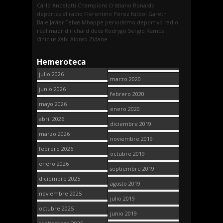
Carlo Ancelotti
Champions
Cristiano Ronaldo
deportes
el radio
Florentino Pérez
fútbol
Gareth
Bale
Javier Tebas
Mbappe
periodismo deportivo
radio
real madrid
richard dees
Rodrygo
Sergio Ramos
Vinicius
Xabi Alonso
Zidane
Hemeroteca
julio 2026
marzo 2020
junio 2026
febrero 2020
mayo 2026
enero 2020
abril 2026
diciembre 2019
marzo 2026
noviembre 2019
febrero 2026
octubre 2019
enero 2026
septiembre 2019
diciembre 2025
agosto 2019
noviembre 2025
julio 2019
octubre 2025
junio 2019