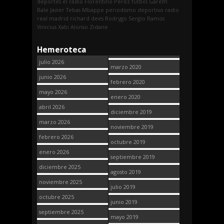
deportes
el radio
Florentino Pérez
fútbol
Gareth
Bale
Javier Tebas
Mbappe
periodismo deportivo
radio
real madrid
richard dees
Rodrygo
Sergio Ramos
Vinicius
Xabi Alonso
Zidane
Hemeroteca
julio 2026
marzo 2020
junio 2026
febrero 2020
mayo 2026
enero 2020
abril 2026
diciembre 2019
marzo 2026
noviembre 2019
febrero 2026
octubre 2019
enero 2026
septiembre 2019
diciembre 2025
agosto 2019
noviembre 2025
julio 2019
octubre 2025
junio 2019
septiembre 2025
mayo 2019