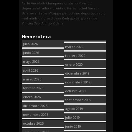
Carlo Ancelotti
Champions
Cristiano Ronaldo
deportes
el radio
Florentino Pérez
fútbol
Gareth
Bale
Javier Tebas
Mbappe
periodismo deportivo
radio
real madrid
richard dees
Rodrygo
Sergio Ramos
Vinicius
Xabi Alonso
Zidane
Hemeroteca
julio 2026
marzo 2020
junio 2026
febrero 2020
mayo 2026
enero 2020
abril 2026
diciembre 2019
marzo 2026
noviembre 2019
febrero 2026
octubre 2019
enero 2026
septiembre 2019
diciembre 2025
agosto 2019
noviembre 2025
julio 2019
octubre 2025
junio 2019