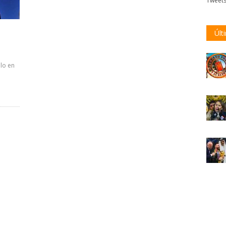
Tweet
Últ
lo en