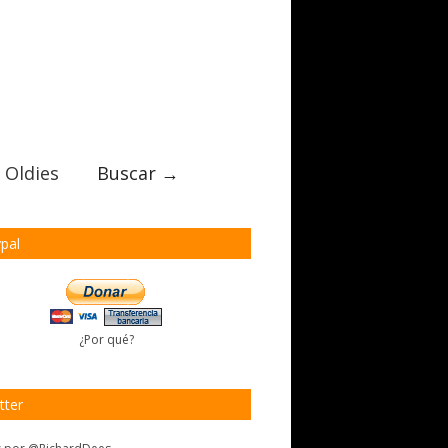
 Oldies
Buscar →
pal
¿Por qué?
tter