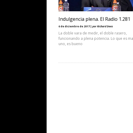
Indulgencia plena. El Radio 1.281
6 de diciembre de 2017 |
por Richard Dees
La doble vara de medir, el doble rasero,
funcionando a plena potencia. Lo que es ma
uno, es bueno