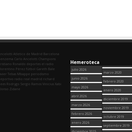
ncelotti
Atletico de Madrid
Barcelona
Benzema
Carlo Ancelotti
Champions
Hemeroteca
ristiano Ronaldo
deportes
el radio
lorentino Pérez
fútbol
Gareth Bale
julio 2026
marzo 2020
avier Tebas
Mbappe
periodismo
junio 2026
eportivo
radio
real madrid
richard
febrero 2020
dees
Rodrygo
Sergio Ramos
Vinicius
Xabi
mayo 2026
lonso
Zidane
enero 2020
abril 2026
diciembre 2019
marzo 2026
noviembre 2019
febrero 2026
octubre 2019
enero 2026
septiembre 2019
diciembre 2025