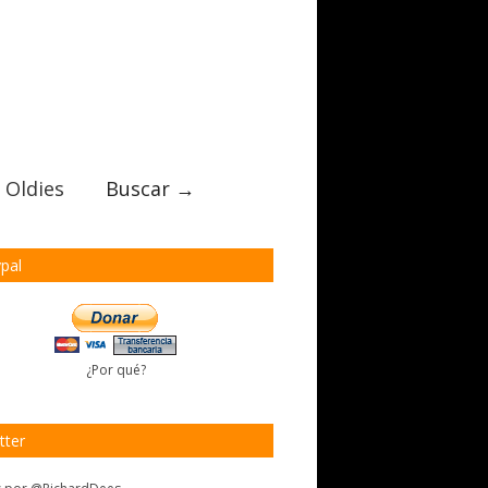
 Oldies
Buscar →
pal
¿Por qué?
tter