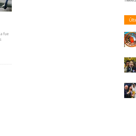
Tweet
Últ
ca fue
s