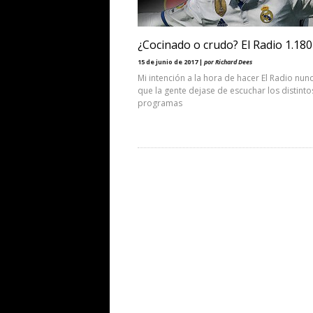
¿Cocinado o crudo? El Radio 1.180
15 de junio de 2017 |
por Richard Dees
Mi intención a la hora de hacer El Radio nun
que la gente dejase de escuchar los distinto
programas