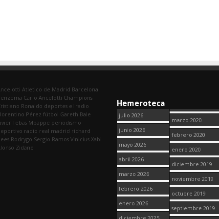
ncelotti
Atletico de Madrid
Barcelona
Benzema
Carlo Ancelotti
Champions
Hemeroteca
ristiano Ronaldo
deportes
el radio
lorentino Pérez
fútbol
Gareth Bale
julio 2026
marzo 2020
avier Tebas
Mbappe
periodismo
junio 2026
eportivo
radio
real madrid
richard
febrero 2020
dees
Rodrygo
Sergio Ramos
Vinicius
Xabi
mayo 2026
lonso
Zidane
enero 2020
abril 2026
diciembre 2019
marzo 2026
noviembre 2019
febrero 2026
octubre 2019
enero 2026
septiembre 2019
diciembre 2025