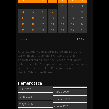
1
2
3
4
5
6
7
8
9
10
11
12
13
14
15
16
17
18
19
20
21
22
23
24
25
26
27
28
29
30
31
« Dic
Feb »
Ancelotti
Atletico de Madrid
Barcelona
Benzema
Carlo Ancelotti
Champions
Cristiano Ronaldo
deportes
el radio
Florentino Pérez
fútbol
Gareth
Bale
Javier Tebas
Mbappe
periodismo deportivo
radio
real madrid
richard dees
Rodrygo
Sergio Ramos
Vinicius
Xabi Alonso
Zidane
Hemeroteca
julio 2026
marzo 2020
junio 2026
febrero 2020
mayo 2026
enero 2020