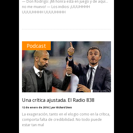
— Don Rodrigo: ¡Mi honra está en juego y de aquí…
no me muevo! — Los indios: ¡UUUHHHH
UUUUHHHH UUUUHHHH
Podcast
Una crítica ajustada. El Radio 838
12 de enero de 2016 |
por Richard Dees
La exageración, tanto en el elogio como en la crítica,
comporta falta de credibilidad. No todo puede
estar tan mal