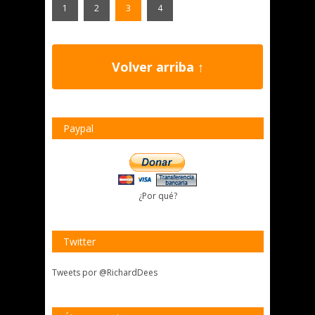
1
2
3
4
Volver arriba ↑
Paypal
¿Por qué?
Twitter
Tweets por @RichardDees