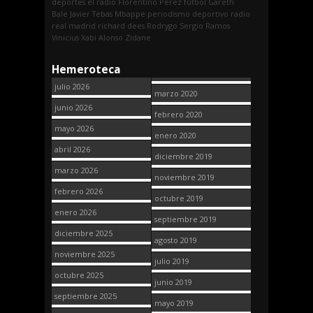
deportes
el radio
Florentino Pérez
fútbol
Gareth
Bale
Javier Tebas
Mbappe
periodismo deportivo
radio
real madrid
richard dees
Rodrygo
Sergio Ramos
Vinicius
Xabi Alonso
Zidane
Hemeroteca
julio 2026
marzo 2020
junio 2026
febrero 2020
mayo 2026
enero 2020
abril 2026
diciembre 2019
marzo 2026
noviembre 2019
febrero 2026
octubre 2019
enero 2026
septiembre 2019
diciembre 2025
agosto 2019
noviembre 2025
julio 2019
octubre 2025
junio 2019
septiembre 2025
mayo 2019