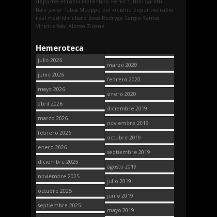
deportes
el radio
Florentino Pérez
fútbol
Gareth
Bale
Javier Tebas
Mbappe
periodismo deportivo
radio
real madrid
richard dees
Rodrygo
Sergio Ramos
Vinicius
Xabi Alonso
Zidane
Hemeroteca
julio 2026
marzo 2020
junio 2026
febrero 2020
mayo 2026
enero 2020
abril 2026
diciembre 2019
marzo 2026
noviembre 2019
febrero 2026
octubre 2019
enero 2026
septiembre 2019
diciembre 2025
agosto 2019
noviembre 2025
julio 2019
octubre 2025
junio 2019
septiembre 2025
mayo 2019