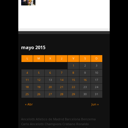
mayo 2015
L
M
X
J
V
S
D
1
2
3
4
5
6
7
8
9
10
11
12
13
14
15
16
17
18
19
20
21
22
23
24
25
26
27
28
29
30
31
« Abr
Jun »
Ancelotti
Atletico de Madrid
Barcelona
Benzema
Carlo Ancelotti
Champions
Cristiano Ronaldo