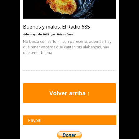
Buenos y malos. El Radio 685
4 de mayo de 2015 |
por Richard Dees
No basta con serlo, ni con parecerlo, además, hay
que tener voceros que canten tus alabanzas, hay
que tener buena
Volver arriba ↑
Paypal