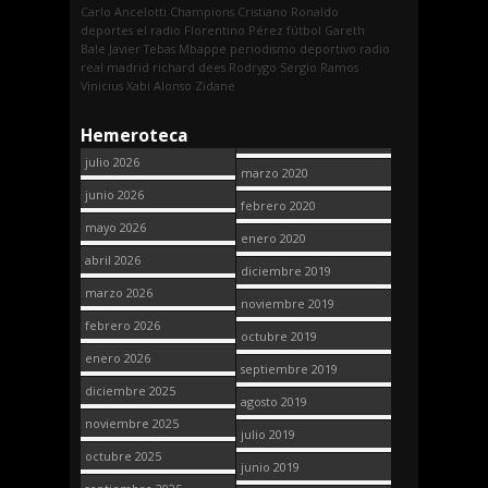
Carlo Ancelotti
Champions
Cristiano Ronaldo
deportes
el radio
Florentino Pérez
fútbol
Gareth
Bale
Javier Tebas
Mbappe
periodismo deportivo
radio
real madrid
richard dees
Rodrygo
Sergio Ramos
Vinicius
Xabi Alonso
Zidane
Hemeroteca
julio 2026
marzo 2020
junio 2026
febrero 2020
mayo 2026
enero 2020
abril 2026
diciembre 2019
marzo 2026
noviembre 2019
febrero 2026
octubre 2019
enero 2026
septiembre 2019
diciembre 2025
agosto 2019
noviembre 2025
julio 2019
octubre 2025
junio 2019