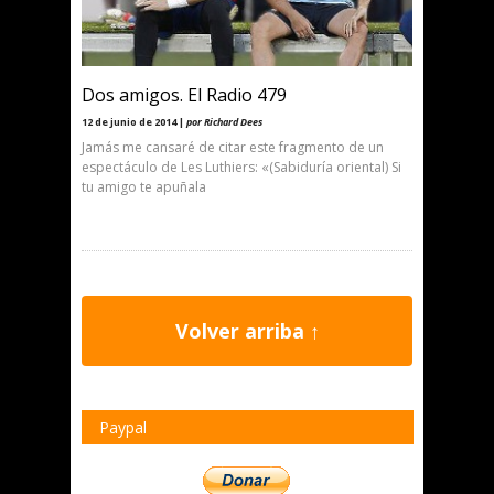
Dos amigos. El Radio 479
12 de junio de 2014 |
por Richard Dees
Jamás me cansaré de citar este fragmento de un
espectáculo de Les Luthiers: «(Sabiduría oriental) Si
tu amigo te apuñala
Volver arriba ↑
Paypal