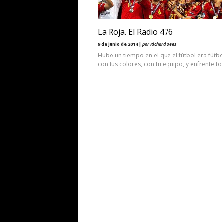
La Roja. El Radio 476
9 de junio de 2014 |
por Richard Dees
Hubo un tiempo en el que el fútbol era fútbo
con tus colores, con tu equipo, y enfrente t