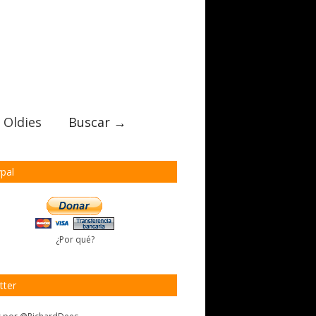
 Oldies
Buscar →
pal
¿Por qué?
tter