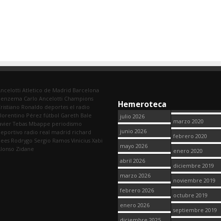
ncelotti
Atletico de Madrid
Barcelona
Benzema
Carlo Ancelotti
Champions
Hemeroteca
ristiano Ronaldo
deportes
el radio
lorentino Pérez
fútbol
Gareth Bale
julio 2026
marzo 2020
avier Tebas
Mbappe
periodismo
junio 2026
eportivo
radio
real madrid
richard
febrero 2020
dees
Rodrygo
Sergio Ramos
Vinicius
Xabi
mayo 2026
lonso
Zidane
enero 2020
abril 2026
diciembre 2019
marzo 2026
noviembre 2019
febrero 2026
octubre 2019
enero 2026
septiembre 2019
diciembre 2025