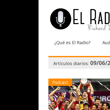
¿Qué es El Radio?
Aud
09/06/
Artículos diarios:
Podcast