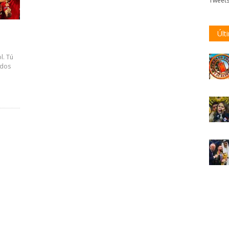
Tweet
Últ
l. Tú
odos