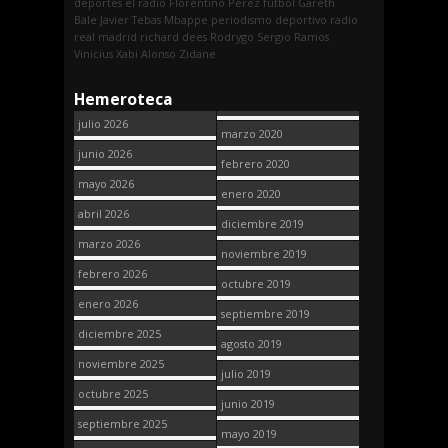
deportes
el radio
Florentino Pérez
fútbol
Gareth
Bale
Javier Tebas
Mbappe
periodismo deportivo
radio
real madrid
richard dees
Rodrygo
Sergio Ramos
Vinicius
Xabi Alonso
Zidane
Hemeroteca
julio 2026
marzo 2020
junio 2026
febrero 2020
mayo 2026
enero 2020
abril 2026
diciembre 2019
marzo 2026
noviembre 2019
febrero 2026
octubre 2019
enero 2026
septiembre 2019
diciembre 2025
agosto 2019
noviembre 2025
julio 2019
octubre 2025
junio 2019
septiembre 2025
mayo 2019