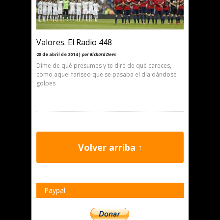
Valores. El Radio 448
28 de abril de 2014 |
por Richard Dees
Dime de qué presumes y te diré de qué careces,
como aquel fariseo que se pasaba el día dándose
golpes
Volver arriba ↑
Paypal