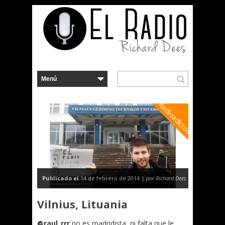
Radioadictos
Publicado el
14 de febrero de 2014 |
por Richard Dees
Vilnius, Lituania
@raul_rrr
no es madridista, ni falta que le