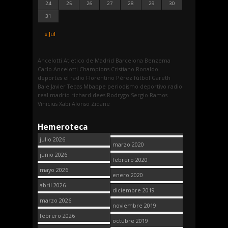
24
25
26
27
28
29
30
31
« Jul
Ancelotti
Atletico de Madrid
Barcelona
Benzema
Carlo Ancelotti
Champions
Cristiano Ronaldo
deportes
el radio
Florentino Pérez
fútbol
Gareth
Bale
Javier Tebas
Mbappe
periodismo deportivo
radio
real madrid
richard dees
Rodrygo
Sergio Ramos
Vinicius
Xabi Alonso
Zidane
Hemeroteca
julio 2026
marzo 2020
junio 2026
febrero 2020
mayo 2026
enero 2020
abril 2026
diciembre 2019
marzo 2026
noviembre 2019
febrero 2026
octubre 2019