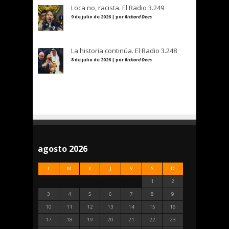
Loca no, racista. El Radio 3.249
9 de julio de 2026 | por
Richard Dees
La historia continúa. El Radio 3.248
8 de julio de 2026 | por
Richard Dees
agosto 2026
L
M
X
J
V
S
D
1
2
3
4
5
6
7
8
9
10
11
12
13
14
15
16
17
18
19
20
21
22
23