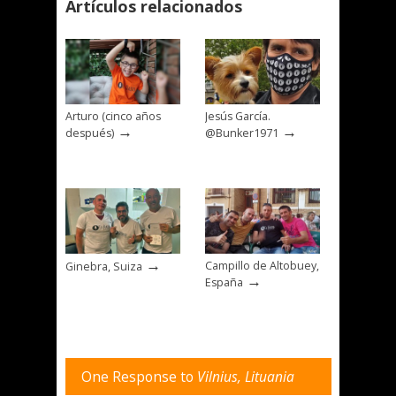
Artículos relacionados
Arturo (cinco años
Jesús García.
→
→
después)
@Bunker1971
→
Campillo de Altobuey,
Ginebra, Suiza
→
España
One Response to
Vilnius, Lituania