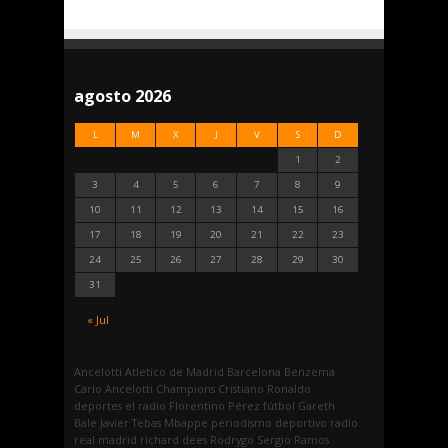
agosto 2026
L
M
X
J
V
S
D
1
2
3
4
5
6
7
8
9
10
11
12
13
14
15
16
17
18
19
20
21
22
23
24
25
26
27
28
29
30
31
« Jul
Ancelotti
Atletico de Madrid
Barcelona
Benzema
Carlo Ancelotti
Champions
Cristiano Ronaldo
deportes
el radio
Florentino Pérez
fútbol
Gareth
Bale
Javier Tebas
Mbappe
periodismo deportivo
radio
real madrid
richard dees
Rodrygo
Sergio Ramos