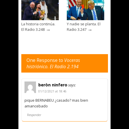
La historia continúa.
Y nadie se planta. El
→
→
El Radio 3.248
Radio 3.247
One Response to
Voceras
histriónico. El Radio 2.194
beròn ninfero
says:
01/12/2021 at 18:46
pique BERNABEU ¿casado? mas bien
amancebado
Responder