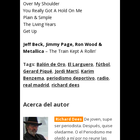
Over My Shoulder
You Really Got A Hold On Me
Plain & Simple
The Living Years
Get Up
Jeff Beck, Jimmy Page, Ron Wood &
Metallica
– The Train Kept A Rollin’
Tags:
Balón de Oro
,
El Larguero
,
fútbol
,
Gerard Piqué
,
Jordi Martí
,
Karim
Benzema
,
periodismo deportivo
,
radio
,
real madrid
,
richard dees
Acerca del autor
De joven, supe
Richard Dees
ser periodista. Después, quise
olvidarme. O el Periodismo me
olvidó a mí por no reunir las