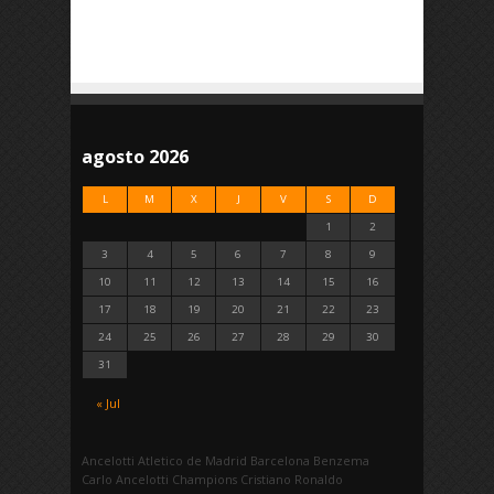
agosto 2026
L
M
X
J
V
S
D
1
2
3
4
5
6
7
8
9
10
11
12
13
14
15
16
17
18
19
20
21
22
23
24
25
26
27
28
29
30
31
« Jul
Ancelotti
Atletico de Madrid
Barcelona
Benzema
Carlo Ancelotti
Champions
Cristiano Ronaldo