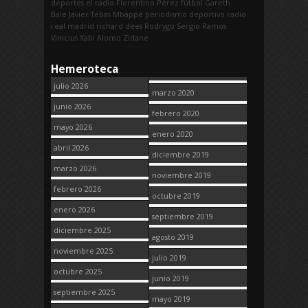
deportes
el radio
Florentino Pérez
fútbol
Gareth
Bale
Javier Tebas
Mbappe
periodismo deportivo
radio
real madrid
richard dees
Rodrygo
Sergio Ramos
Vinicius
Xabi Alonso
Zidane
Hemeroteca
julio 2026
marzo 2020
junio 2026
febrero 2020
mayo 2026
enero 2020
abril 2026
diciembre 2019
marzo 2026
noviembre 2019
febrero 2026
octubre 2019
enero 2026
septiembre 2019
diciembre 2025
agosto 2019
noviembre 2025
julio 2019
octubre 2025
junio 2019
septiembre 2025
mayo 2019