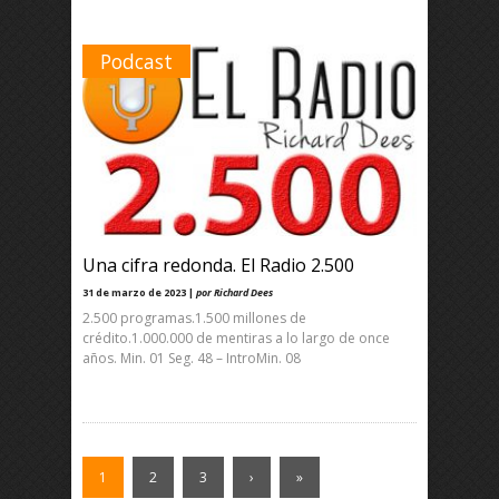
Podcast
Una cifra redonda. El Radio 2.500
31 de marzo de 2023 |
por Richard Dees
2.500 programas.1.500 millones de
crédito.1.000.000 de mentiras a lo largo de once
años. Min. 01 Seg. 48 – IntroMin. 08
1
2
3
›
»