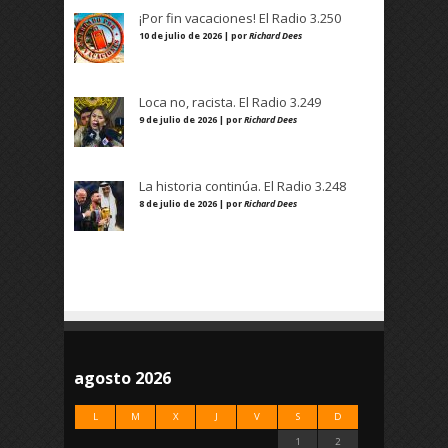
¡Por fin vacaciones! El Radio 3.250
10 de julio de 2026 | por
Richard Dees
Loca no, racista. El Radio 3.249
9 de julio de 2026 | por
Richard Dees
La historia continúa. El Radio 3.248
8 de julio de 2026 | por
Richard Dees
agosto 2026
L
M
X
J
V
S
D
1
2