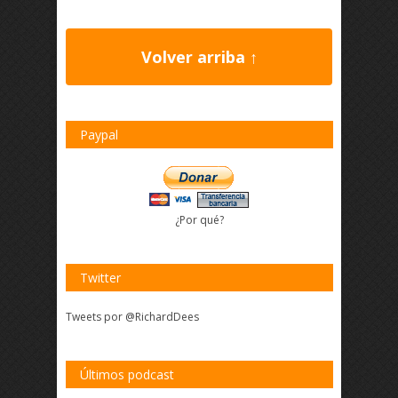
Volver arriba ↑
Paypal
¿Por qué?
Twitter
Tweets por @RichardDees
Últimos podcast