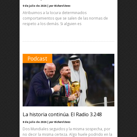
9 de julio de 2026 |
por Richard Dees
Atribuimos a la locura determinados
comportamientos que se salen de las normas de
respeto a los demás. Si alguien es
Podcast
La historia continúa. El Radio 3.248
8 de julio de 2026 |
por Richard Dees
Dos Mundiales seguidos y la misma sospecha, por
no decir la misma certeza. Algo huele podrido en la