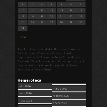
3
4
5
6
7
8
9
10
11
12
13
14
15
16
17
18
19
20
21
22
23
24
25
26
27
28
29
30
31
« Jul
Ancelotti
Atletico de Madrid
Barcelona
Benzema
Carlo Ancelotti
Champions
Cristiano Ronaldo
deportes
el radio
Florentino Pérez
fútbol
Gareth
Bale
Javier Tebas
Mbappe
periodismo deportivo
radio
real madrid
richard dees
Rodrygo
Sergio Ramos
Vinicius
Xabi Alonso
Zidane
Hemeroteca
julio 2026
marzo 2020
junio 2026
febrero 2020
mayo 2026
enero 2020