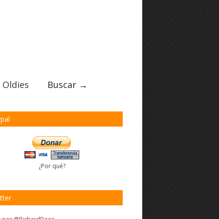
 Oldies
Buscar →
pal
¿Por qué?
tter