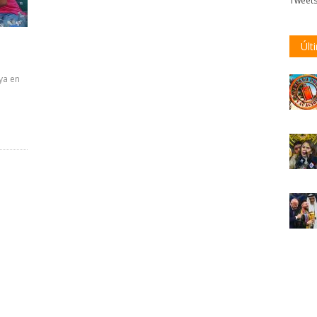
Tweet
Últ
ya en