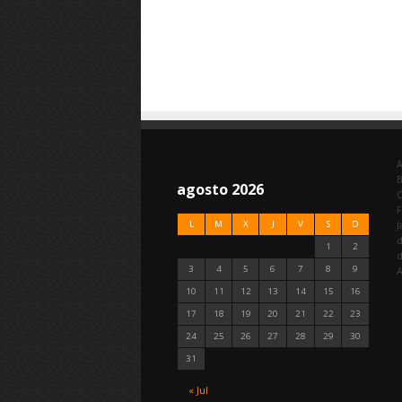
A
agosto 2026
C
F
L
M
X
J
V
S
D
J
d
1
2
3
4
5
6
7
8
9
A
10
11
12
13
14
15
16
17
18
19
20
21
22
23
24
25
26
27
28
29
30
31
« Jul