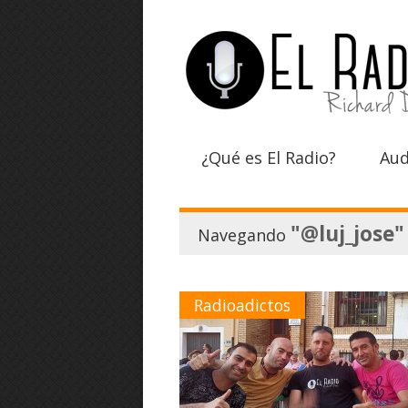
¿Qué es El Radio?
Aud
"@luj_jose"
Navegando
Radioadictos