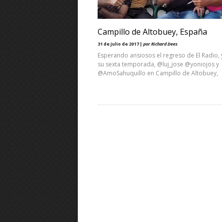
Campillo de Altobuey, España
31 de julio de 2017 |
por Richard Dees
Esperando ansiosos el regreso de El Radio, 
su sexta temporada, @luj_jose @yoniojos y
@AmoSahuquillo en Campillo de Altobuey,