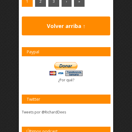
1
2
3
›
»
Volver arriba ↑
Paypal
¿Por qué?
Twitter
Tweets por @RichardDees
Últimos podcast