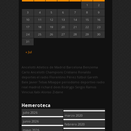
1
2
3
4
5
6
7
8
9
10
11
12
13
14
15
16
17
18
19
20
21
22
23
24
25
26
27
28
29
30
31
« Jul
Ancelotti
Atletico de Madrid
Barcelona
Benzema
Carlo Ancelotti
Champions
Cristiano Ronaldo
deportes
el radio
Florentino Pérez
fútbol
Gareth
Bale
Javier Tebas
Mbappe
periodismo deportivo
radio
real madrid
richard dees
Rodrygo
Sergio Ramos
Vinicius
Xabi Alonso
Zidane
Hemeroteca
julio 2026
marzo 2020
junio 2026
febrero 2020
mayo 2026