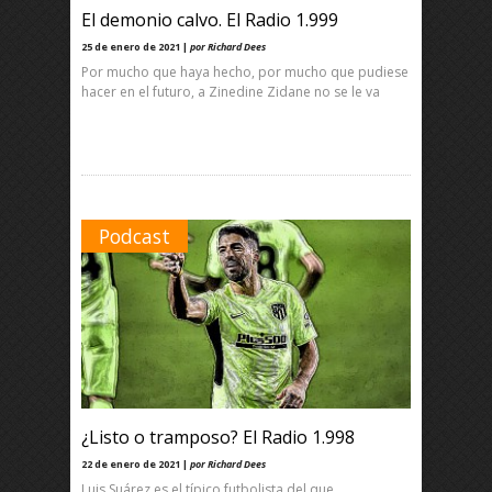
El demonio calvo. El Radio 1.999
25 de enero de 2021 |
por Richard Dees
Por mucho que haya hecho, por mucho que pudiese
hacer en el futuro, a Zinedine Zidane no se le va
Podcast
¿Listo o tramposo? El Radio 1.998
22 de enero de 2021 |
por Richard Dees
Luis Suárez es el típico futbolista del que,