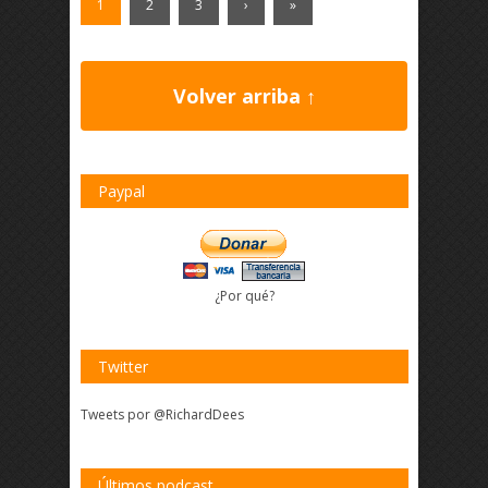
1
2
3
›
»
Volver arriba ↑
Paypal
¿Por qué?
Twitter
Tweets por @RichardDees
Últimos podcast