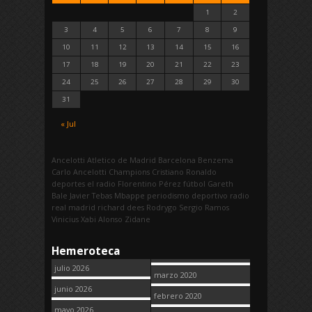
1
2
3
4
5
6
7
8
9
10
11
12
13
14
15
16
17
18
19
20
21
22
23
24
25
26
27
28
29
30
31
« Jul
Ancelotti
Atletico de Madrid
Barcelona
Benzema
Carlo Ancelotti
Champions
Cristiano Ronaldo
deportes
el radio
Florentino Pérez
fútbol
Gareth
Bale
Javier Tebas
Mbappe
periodismo deportivo
radio
real madrid
richard dees
Rodrygo
Sergio Ramos
Vinicius
Xabi Alonso
Zidane
Hemeroteca
julio 2026
marzo 2020
junio 2026
febrero 2020
mayo 2026