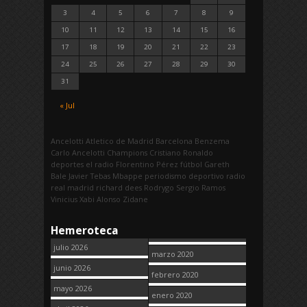
3
4
5
6
7
8
9
10
11
12
13
14
15
16
17
18
19
20
21
22
23
24
25
26
27
28
29
30
31
« Jul
Ancelotti
Atletico de Madrid
Barcelona
Benzema
Carlo Ancelotti
Champions
Cristiano Ronaldo
deportes
el radio
Florentino Pérez
fútbol
Gareth
Bale
Javier Tebas
Mbappe
periodismo deportivo
radio
real madrid
richard dees
Rodrygo
Sergio Ramos
Vinicius
Xabi Alonso
Zidane
Hemeroteca
julio 2026
marzo 2020
junio 2026
febrero 2020
mayo 2026
enero 2020