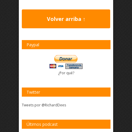
Volver arriba ↑
Paypal
¿Por qué?
Twitter
Tweets por @RichardDees
Últimos podcast