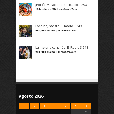
¡Por fin vacaciones! El Radio 3.250
10 de julio de 2026 | por
Richard Dees
Loca no, racista. El Radio 3.249
9 de julio de 2026 | por
Richard Dees
La historia continúa. El Radio 3.248
8 de julio de 2026 | por
Richard Dees
agosto 2026
L
M
X
J
V
S
D
1
2