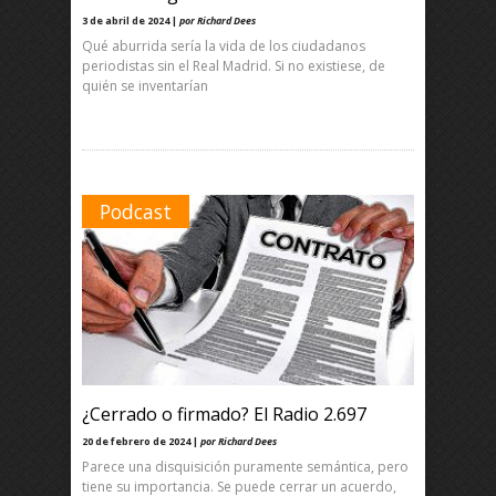
3 de abril de 2024 |
por Richard Dees
Qué aburrida sería la vida de los ciudadanos
periodistas sin el Real Madrid. Si no existiese, de
quién se inventarían
Podcast
¿Cerrado o firmado? El Radio 2.697
20 de febrero de 2024 |
por Richard Dees
Parece una disquisición puramente semántica, pero
tiene su importancia. Se puede cerrar un acuerdo,