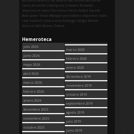
Ancelotti
Atletico de Madrid
Barcelona
Benzema
Carlo Ancelotti
Champions
Cristiano Ronaldo
deportes
el radio
Florentino Pérez
fútbol
Gareth
Bale
Javier Tebas
Mbappe
periodismo deportivo
radio
real madrid
richard dees
Rodrygo
Sergio Ramos
Vinicius
Xabi Alonso
Zidane
Hemeroteca
julio 2026
marzo 2020
junio 2026
febrero 2020
mayo 2026
enero 2020
abril 2026
diciembre 2019
marzo 2026
noviembre 2019
febrero 2026
octubre 2019
enero 2026
septiembre 2019
diciembre 2025
agosto 2019
noviembre 2025
julio 2019
octubre 2025
junio 2019