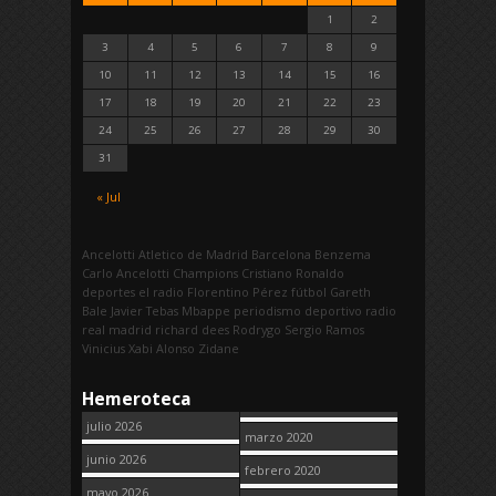
1
2
3
4
5
6
7
8
9
10
11
12
13
14
15
16
17
18
19
20
21
22
23
24
25
26
27
28
29
30
31
« Jul
Ancelotti
Atletico de Madrid
Barcelona
Benzema
Carlo Ancelotti
Champions
Cristiano Ronaldo
deportes
el radio
Florentino Pérez
fútbol
Gareth
Bale
Javier Tebas
Mbappe
periodismo deportivo
radio
real madrid
richard dees
Rodrygo
Sergio Ramos
Vinicius
Xabi Alonso
Zidane
Hemeroteca
julio 2026
marzo 2020
junio 2026
febrero 2020
mayo 2026