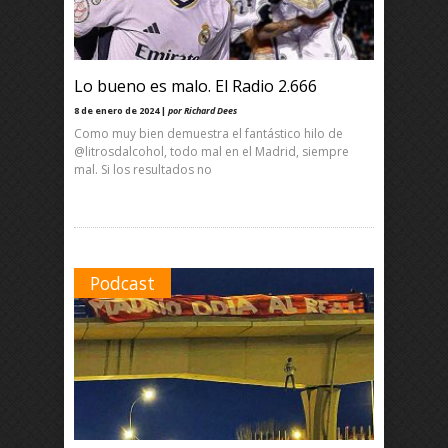
Lo bueno es malo. El Radio 2.666
8 de enero de 2024 |
por Richard Dees
Como muy bien demuestra el fantástico hilo de
@litrosdalcohol, todo mal en el Madrid, siempre
mal. Si los resultados no
Podcast