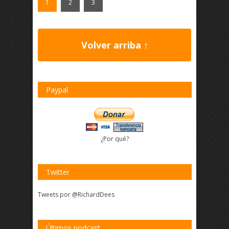
1
2
3
Volver arriba ↑
Paypal
¿Por qué?
Twitter
Tweets por @RichardDees
Últimos podcast