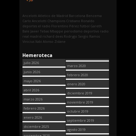
Ancelotti
Atletico de Madrid
Barcelona
Benzema
Carlo Ancelotti
Champions
Cristiano Ronaldo
deportes
el radio
Florentino Pérez
fútbol
Gareth
Bale
Javier Tebas
Mbappe
periodismo deportivo
radio
real madrid
richard dees
Rodrygo
Sergio Ramos
Vinicius
Xabi Alonso
Zidane
Hemeroteca
julio 2026
marzo 2020
junio 2026
febrero 2020
mayo 2026
enero 2020
abril 2026
diciembre 2019
marzo 2026
noviembre 2019
febrero 2026
octubre 2019
enero 2026
septiembre 2019
diciembre 2025
agosto 2019
noviembre 2025