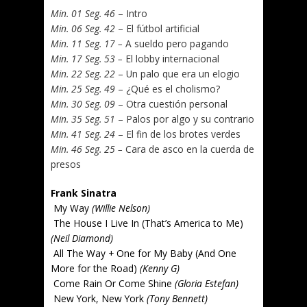
Min. 01 Seg. 46
– Intro
Min. 06 Seg. 42
– El fútbol artificial
Min. 11 Seg. 17 –
A sueldo pero pagando
Min. 17 Seg. 53 –
El lobby internacional
Min. 22 Seg. 22
– Un palo que era un elogio
Min. 25 Seg. 49
– ¿Qué es el cholismo?
Min. 30 Seg. 09
– Otra cuestión personal
Min. 35 Seg. 51
– Palos por algo y su contrario
Min. 41 Seg. 24
– El fin de los brotes verdes
Min. 46 Seg. 25 –
Cara de asco en la cuerda de
presos
Frank Sinatra
My Way
(Willie Nelson)
The House I Live In (That’s America to Me)
(Neil Diamond)
All The Way + One for My Baby (And One
More for the Road)
(Kenny G)
Come Rain Or Come Shine
(Gloria Estefan)
New York, New York
(Tony Bennett)