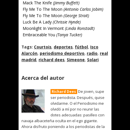
Mack The Knife
(Jimmy Buffett)
Fly Me To The Moon
(Antonio Carlos Jobim)
Fly Me To The Moon
(George Strait)
Luck Be A Lady
(Chrissie Hynde)
Moonlight In Vermont
(Linda Ronstadt)
Embraceable You
(Tanya Tucker)
Tags:
Courtois
,
deportes
,
fútbol
,
Isco
Alarcón
,
periodismo deportivo
,
radio
,
real
madrid
,
richard dees
,
Simeone
,
Solari
Acerca del autor
De joven, supe
Richard Dees
ser periodista. Después, quise
olvidarme. O el Periodismo me
olvidó a mí por no reunir las
dotes adecuadas: pasilleo con
navaja albaceteña oculta en el ego gigante.
Ahora disfruto poniendo a los periodistas de la