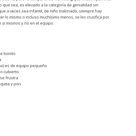
o que sea, es elevado a la categoría de genialidad sin
e a veces sea infantil, de niño malcriado, siempre hay
acer lo mismo o incluso muchísimo menos, se les crucifica por
n sí mismos y no en el equipo.
ce bonito
a
 no) es de equipo pequeño
io cubierto
 se frustra
quita y pon