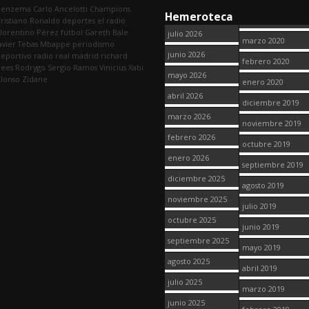
Benzema
Carlo Ancelotti
Champions
Hemeroteca
ristiano Ronaldo
deportes
el radio
lorentino Pérez
fútbol
Gareth Bale
julio 2026
marzo 2020
avier Tebas
Mbappe
periodismo
junio 2026
eportivo
radio
real madrid
richard
febrero 2020
dees
Rodrygo
Sergio Ramos
Vinicius
Xabi
mayo 2026
lonso
Zidane
enero 2020
abril 2026
diciembre 2019
marzo 2026
noviembre 2019
febrero 2026
octubre 2019
enero 2026
septiembre 2019
diciembre 2025
agosto 2019
noviembre 2025
julio 2019
octubre 2025
junio 2019
septiembre 2025
mayo 2019
agosto 2025
abril 2019
julio 2025
marzo 2019
junio 2025