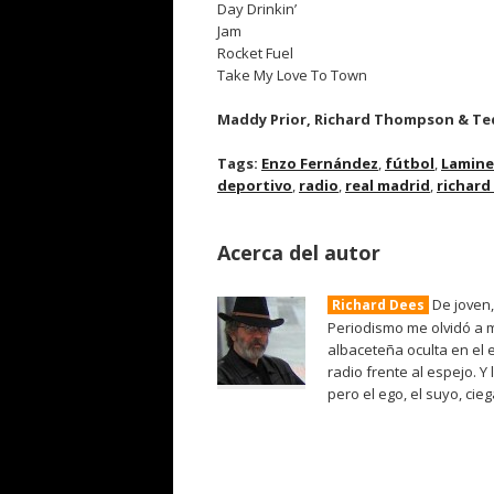
Day Drinkin’
Jam
Rocket Fuel
Take My Love To Town
Maddy Prior, Richard Thompson & T
Tags:
Enzo Fernández
,
fútbol
,
Lamine
deportivo
,
radio
,
real madrid
,
richard
Acerca del autor
De joven,
Richard Dees
Periodismo me olvidó a m
albaceteña oculta en el 
radio frente al espejo. Y
pero el ego, el suyo, cie