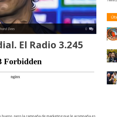
Tweet
Últ
chard Dees
0
al. El Radio 3.245
es bueno, pero la campaña de marketing que le acompaña es