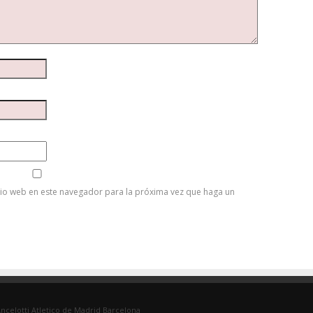
tio web en este navegador para la próxima vez que haga un
ncelotti
Atletico de Madrid
Barcelona