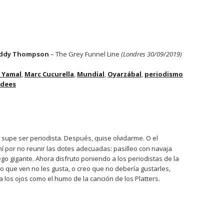
eddy Thompson
– The Grey Funnel Line
(Londres 30/09/2019)
 Yamal
,
Marc Cucurella
,
Mundial
,
Oyarzábal
,
periodismo
 dees
 supe ser periodista. Después, quise olvidarme. O el
í por no reunir las dotes adecuadas: pasilleo con navaja
ego gigante. Ahora disfruto poniendo a los periodistas de la
 lo que ven no les gusta, o creo que no debería gustarles,
ga los ojos como el humo de la canción de los Platters.