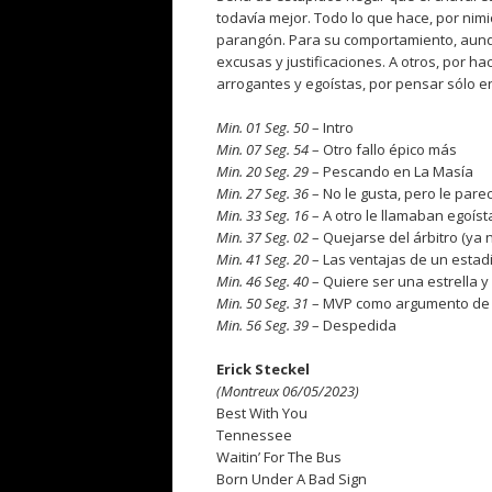
todavía mejor. Todo lo que hace, por nimi
parangón. Para su comportamiento, aunqu
excusas y justificaciones. A otros, por h
arrogantes y egoístas, por pensar sólo e
Min. 01 Seg. 50
– Intro
Min. 07 Seg. 54
– Otro fallo épico más
Min. 20 Seg. 29
– Pescando en La Masía
Min. 27 Seg. 36
– No le gusta, pero le pare
Min. 33 Seg. 16
– A otro le llamaban egoíst
Min. 37 Seg. 02
– Quejarse del árbitro (ya
Min. 41 Seg. 20
– Las ventajas de un estad
Min. 46 Seg. 40
– Quiere ser una estrella y
Min. 50 Seg. 31
– MVP como argumento de 
Min. 56 Seg. 39
– Despedida
Erick Steckel
(Montreux 06/05/2023)
Best With You
Tennessee
Waitin’ For The Bus
Born Under A Bad Sign