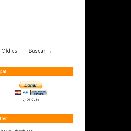
 Oldies
Buscar →
pal
¿Por qué?
tter