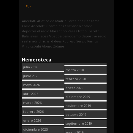
« Jul
Ancelotti
Atletico de Madrid
Barcelona
Benzema
Carlo Ancelotti
Champions
Cristiano Ronaldo
deportes
el radio
Florentino Pérez
fútbol
Gareth
Bale
Javier Tebas
Mbappe
periodismo deportivo
radio
real madrid
richard dees
Rodrygo
Sergio Ramos
Vinicius
Xabi Alonso
Zidane
Hemeroteca
julio 2026
marzo 2020
junio 2026
febrero 2020
mayo 2026
enero 2020
abril 2026
diciembre 2019
marzo 2026
noviembre 2019
febrero 2026
octubre 2019
enero 2026
septiembre 2019
diciembre 2025
agosto 2019