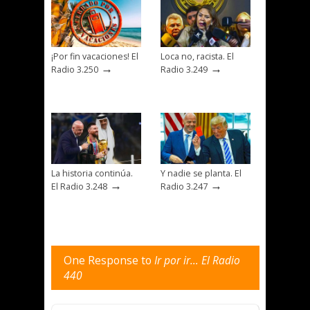
¡Por fin vacaciones! El
Loca no, racista. El
→
→
Radio 3.250
Radio 3.249
La historia continúa.
Y nadie se planta. El
→
→
El Radio 3.248
Radio 3.247
One Response to
Ir por ir… El Radio
440