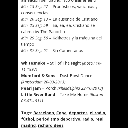
alineación del Madrid: Isco o Illarramendi
Min. 13 Seg. 27
– Pronósticos, vaticinios y
consecuencias
Min. 20 Seg. 13
– La ausencia de Cristiano
Min. 25 Seg. 59
– Ea, ea, ea, Cristiano se
cabrea by The Panocha
Min. 29 Seg. 56
– Kalikatres y la máquina del
tiempo
Min. 37 Seg. 01
– Sin Comentarios
.
Whitesnake
– Still of The Night
(Moscú 16-
11-1997)
Mumford & Sons
– Dust Bowl Dance
(Amsterdam 20-03-2013)
Pearl Jam
– Porch
(Philadelphia 22-10-2013)
Little River Band
– Take Me Home
(Boston
06-07-1911)
Tags:
Barcelona
,
Copa
,
deportes
,
el radio
,
fútbol
,
periodismo deportivo
,
radio
,
real
madrid
,
richard dees