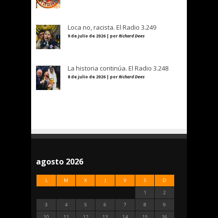
Loca no, racista. El Radio 3.249
9 de julio de 2026 | por
Richard Dees
La historia continúa. El Radio 3.248
8 de julio de 2026 | por
Richard Dees
agosto 2026
L
M
X
J
V
S
D
1
2
3
4
5
6
7
8
9
10
11
12
13
14
15
16