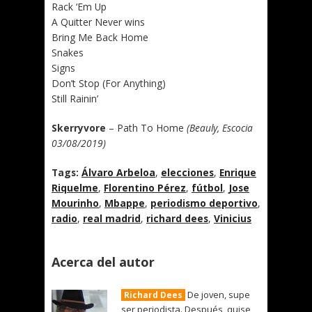
Rack ‘Em Up
A Quitter Never wins
Bring Me Back Home
Snakes
Signs
Don’t Stop (For Anything)
Still Rainin’
Skerryvore
– Path To Home
(Beauly, Escocia
03/08/2019)
Tags:
Álvaro Arbeloa
,
elecciones
,
Enrique
Riquelme
,
Florentino Pérez
,
fútbol
,
Jose
Mourinho
,
Mbappe
,
periodismo deportivo
,
radio
,
real madrid
,
richard dees
,
Vinicius
Acerca del autor
De joven, supe
Richard Dees
ser periodista. Después, quise