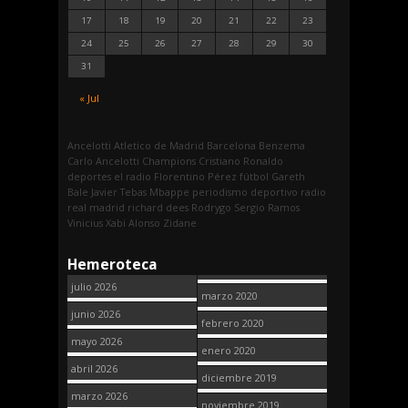
17
18
19
20
21
22
23
24
25
26
27
28
29
30
31
« Jul
Ancelotti
Atletico de Madrid
Barcelona
Benzema
Carlo Ancelotti
Champions
Cristiano Ronaldo
deportes
el radio
Florentino Pérez
fútbol
Gareth
Bale
Javier Tebas
Mbappe
periodismo deportivo
radio
real madrid
richard dees
Rodrygo
Sergio Ramos
Vinicius
Xabi Alonso
Zidane
Hemeroteca
julio 2026
marzo 2020
junio 2026
febrero 2020
mayo 2026
enero 2020
abril 2026
diciembre 2019
marzo 2026
noviembre 2019