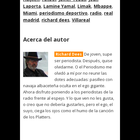
Laporta
,
Lamine Yamal
,
Limak
,
Mbappe
,
Miami
,
periodismo deportivo
,
radio
,
real
madrid
,
richard dees
,
Villareal
Acerca del autor
De joven, supe
Richard Dees
ser periodista. Después, quise
olvidarme. O el Periodismo me
olvidó a mí por no reunir las
dotes adecuadas: pasilleo con
navaja albaceteña oculta en el ego gigante.
Ahora disfruto poniendo a los periodistas de la
radio frente al espejo. Y lo que ven no les gusta,
o creo que no debería gustarles, pero el ego, el
suyo, ciega los ojos como el humo de la canción
de los Platters.