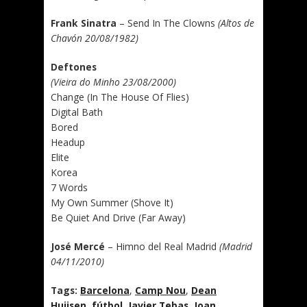
Frank Sinatra
– Send In The Clowns
(Altos de
Chavón 20/08/1982)
Deftones
(Vieira do Minho 23/08/2000)
Change (In The House Of Flies)
Digital Bath
Bored
Headup
Elite
Korea
7 Words
My Own Summer (Shove It)
Be Quiet And Drive (Far Away)
José Mercé
– Himno del Real Madrid
(Madrid
04/11/2010)
Tags:
Barcelona
,
Camp Nou
,
Dean
Huijsen
,
fútbol
,
Javier Tebas
,
Joan