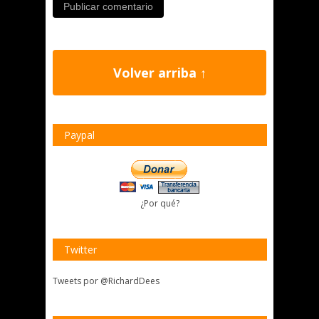
Volver arriba ↑
Paypal
¿Por qué?
Twitter
Tweets por @RichardDees