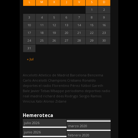
L
M
X
J
V
S
D
1
2
3
4
5
6
7
8
9
10
11
12
13
14
15
16
17
18
19
20
21
22
23
24
25
26
27
28
29
30
31
« Jul
Ancelotti
Atletico de Madrid
Barcelona
Benzema
Carlo Ancelotti
Champions
Cristiano Ronaldo
deportes
el radio
Florentino Pérez
fútbol
Gareth
Bale
Javier Tebas
Mbappe
periodismo deportivo
radio
real madrid
richard dees
Rodrygo
Sergio Ramos
Vinicius
Xabi Alonso
Zidane
Hemeroteca
julio 2026
marzo 2020
junio 2026
febrero 2020